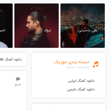
علی یاسینی
نیواد
امی
دانلود آهنگ Give Your Heart A Break از Demi Lovato دمی لواتو
دسته بندی موزیک
Music Category
دانلود آهنگ ایرانی
هیچ
دانلود آهنگ خارجی