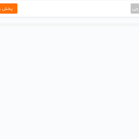
رجی
پخش و 