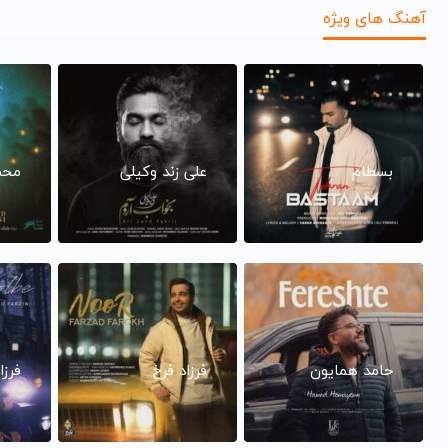
آهنگ های ویژه
بسطام
علی زند وکیلی
محم
حامد همایون
فرزاد فرخ
فرزا