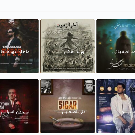
د اصفهانی
روزبه بمانی
ماهان بهرام خا
د فرزین
علی اصحابی
فریدون آسرایی