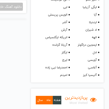
دانلود آهنگ خا
ایگی آزیلیا
ابی
آبا
الویس پریسلی
ایندیلا
آشر
اد شیران
آرش
الهه
انریکه ایگلسیاس
ایمجین دراگونز
آریانا گرانده
ادل
ایگلز
آویسی
ایرج
آغاسی
احمدرضا نبی زاده
آلیسیا کیز
امینم
پربازدیدترین
هفته
ماه
سال
Most Visited