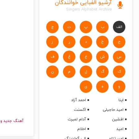
آرشیو الفبایی خوانندگان
Singers Alphabet Archive
الف
ب
پ
ت
ج
ح
خ
د
ر
ز
س
ش
ع
غ
ف
ک
گ
ل
م
ن
و
ه
ی
اینا
احمد آزاد
امید حاجیلی
اکسنت
افشین
آدام لمبرت
آهنگ جدید
امید
احلام
امیر تتلو
الی گولدینگ