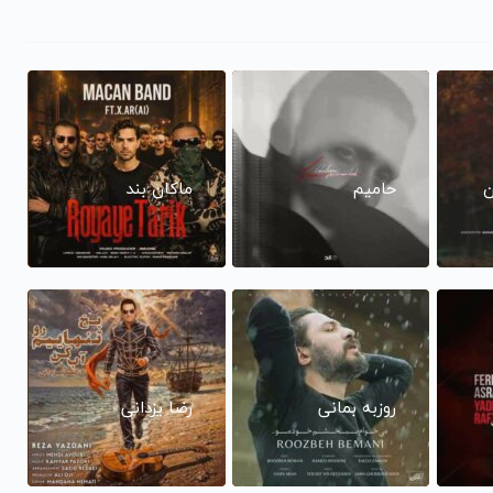
ن
حامیم
ماکان بند
روزبه بمانی
رضا یزدانی