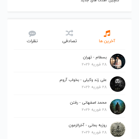
گلچین آهنگ های جدید
آخرین ها
تصادفی
نظرات
بسطام - تهران
28 فوریه 2026
علی زند وکیلی - بخواب آروم
28 فوریه 2026
محمد اصفهانی - رفتن
28 فوریه 2026
روزبه بمانی - آخرالزمون
28 فوریه 2026