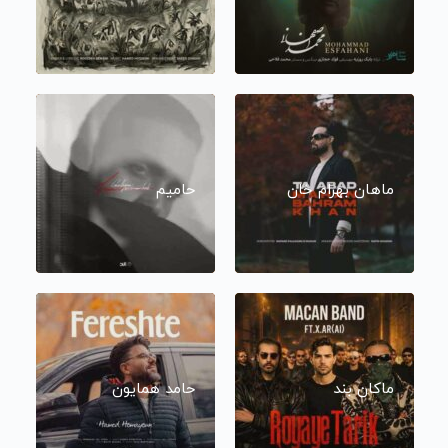
ماهان بهرام خان
حامیم
ماکان بند
حامد همایون