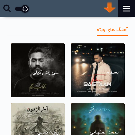
آهنگ های ویژه
بسطام
علی زند وکیلی
محمد اصفهانی
روزبه بمانی