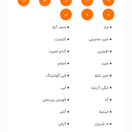
ک
گ
ل
م
ن
و
ه
ی
اینا
احمد آزاد
امید حاجیلی
اکسنت
افشین
آدام لمبرت
امید
احلام
امیر تتلو
الی گولدینگ
ایگی آزیلیا
ابی
آبا
الویس پریسلی
ایندیلا
آشر
اد شیران
آرش