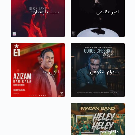
امیر عظیمی
سینا پارسیان
شهرام شکوهی
ایوان بند
ماکان بند