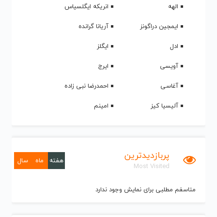
الهه
انریکه ایگلسیاس
ایمجین دراگونز
آریانا گرانده
ادل
ایگلز
آویسی
ایرج
آغاسی
احمدرضا نبی زاده
آلیسیا کیز
امینم
پربازدیدترین
هفته
ماه
سال
Most Visited
متاسفم مطلبی برای نمایش وجود ندارد