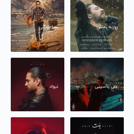
روزبه بمانی
رضا یزدانی
علی یاسینی
نیواد