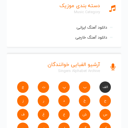
دسته بندی موزیک
Music Category
دانلود آهنگ ایرانی
دانلود آهنگ خارجی
آرشیو الفبایی خوانندگان
Singers Alphabet Archive
الف
ب
پ
ت
ج
ح
خ
د
ر
ز
س
ش
ع
غ
ف