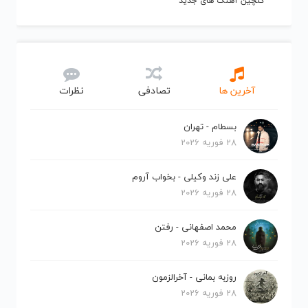
گلچین آهنگ های جدید
آخرین ها
تصادفی
نظرات
بسطام - تهران
28 فوریه 2026
علی زند وکیلی - بخواب آروم
28 فوریه 2026
محمد اصفهانی - رفتن
28 فوریه 2026
روزبه بمانی - آخرالزمون
28 فوریه 2026