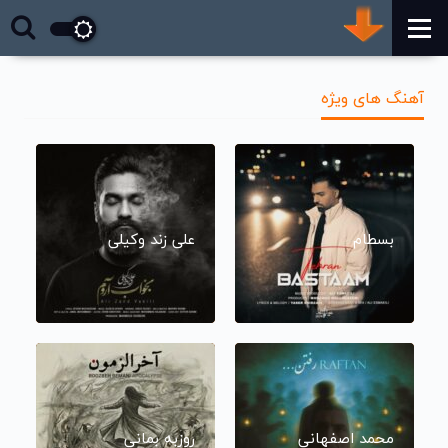
آهنگ های ویژه
بسطام
علی زند وکیلی
محمد اصفهانی
روزبه بمانی