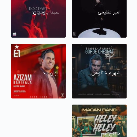
امیر عظیمی
سینا پارسیان
شهرام شکوهی
ایوان بند
ماکان بند