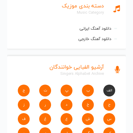
دسته بندی موزیک
Music Category
دانلود آهنگ ایرانی
دانلود آهنگ خارجی
آرشیو الفبایی خوانندگان
Singers Alphabet Archive
الف
ب
پ
ت
ج
ح
خ
د
ر
ز
س
ش
ع
غ
ف