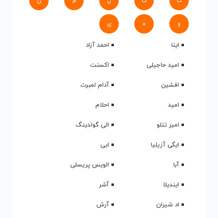
ک
گ
ل
م
ن
و
ه
ی
اینا
احمد آزاد
امید حاجیلی
اکسنت
افشین
آدام لمبرت
امید
احلام
امیر تتلو
الی گولدینگ
ایگی آزیلیا
ابی
آبا
الویس پریسلی
ایندیلا
آشر
اد شیران
آرش