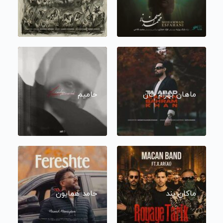
ماهان بهرام خان
حامیم
ماکان بند
حامد همایون