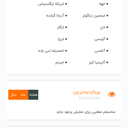
الهه
انریکه ایگلسیاس
ایمجین دراگونز
آریانا گرانده
ادل
ایگلز
آویسی
ایرج
آغاسی
احمدرضا نبی زاده
آلیسیا کیز
امینم
پربازدیدترین
هفته
ماه
سال
Most Visited
متاسفم مطلبی برای نمایش وجود ندارد