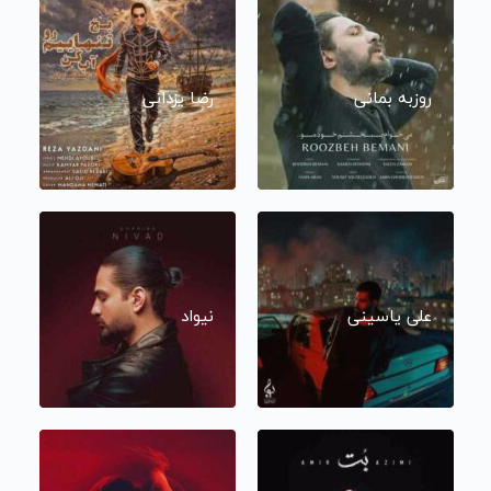
روزبه بمانی
رضا یزدانی
علی یاسینی
نیواد