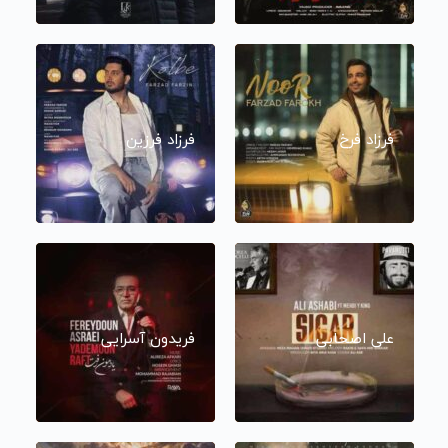
فرزاد فرخ
فرزاد فرزین
علی اصحابی
فریدون آسرایی