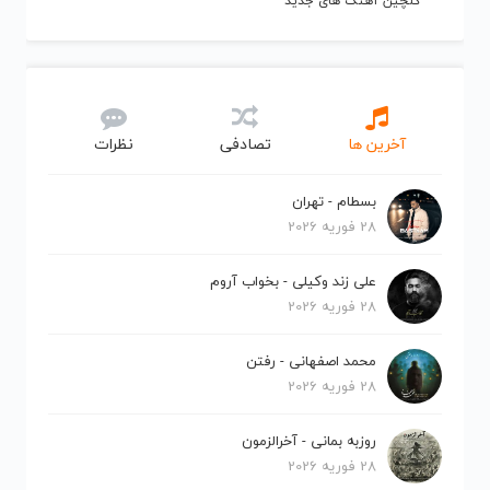
گلچین آهنگ های جدید
آخرین ها
تصادفی
نظرات
بسطام - تهران
28 فوریه 2026
علی زند وکیلی - بخواب آروم
28 فوریه 2026
محمد اصفهانی - رفتن
28 فوریه 2026
روزبه بمانی - آخرالزمون
28 فوریه 2026