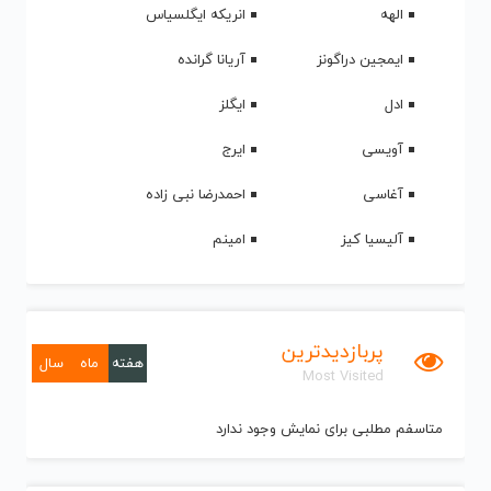
الهه
انریکه ایگلسیاس
ایمجین دراگونز
آریانا گرانده
ادل
ایگلز
آویسی
ایرج
آغاسی
احمدرضا نبی زاده
آلیسیا کیز
امینم
پربازدیدترین
هفته
ماه
سال
Most Visited
متاسفم مطلبی برای نمایش وجود ندارد