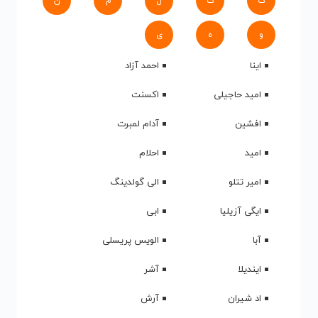
ک
گ
ل
م
ن
و
ه
ی
اینا
احمد آزاد
امید حاجیلی
اکسنت
افشین
آدام لمبرت
امید
احلام
امیر تتلو
الی گولدینگ
ایگی آزیلیا
ابی
آبا
الویس پریسلی
ایندیلا
آشر
اد شیران
آرش