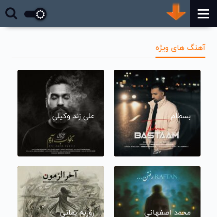
آهنگ های ویژه
بسطام
علی زند وکیلی
محمد اصفهانی
روزبه بمانی