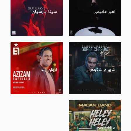
امیر عظیمی
سینا پارسیان
شهرام شکوهی
ایوان بند
ماکان بند