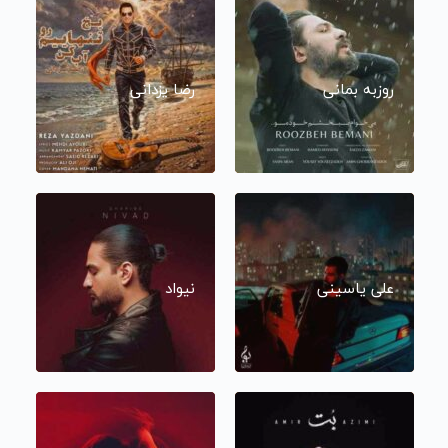
روزبه بمانی
رضا یزدانی
علی یاسینی
نیواد