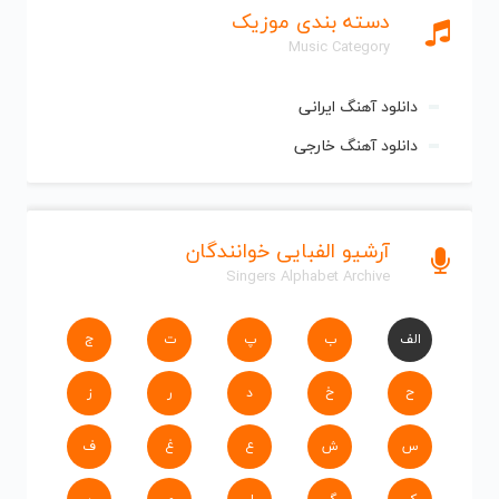
دسته بندی موزیک
Music Category
دانلود آهنگ ایرانی
دانلود آهنگ خارجی
آرشیو الفبایی خوانندگان
Singers Alphabet Archive
الف
ب
پ
ت
ج
ح
خ
د
ر
ز
س
ش
ع
غ
ف