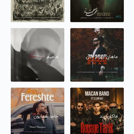
ماهان بهرام خان
حامیم
ماکان بند
حامد همایون