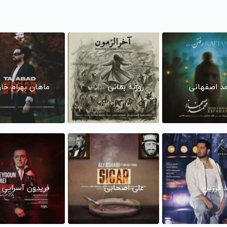
د اصفهانی
روزبه بمانی
ماهان بهرام خا
د فرزین
علی اصحابی
فریدون آسرایی