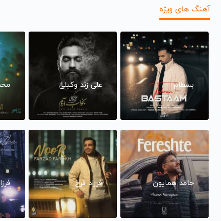
آهنگ های ویژه
بسطام
علی زند وکیلی
محم
حامد همایون
فرزاد فرخ
فرزا