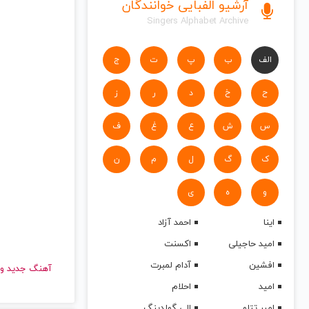
آرشیو الفبایی خوانندگان
Singers Alphabet Archive
الف
ب
پ
ت
ج
ح
خ
د
ر
ز
س
ش
ع
غ
ف
ک
گ
ل
م
ن
و
ه
ی
اینا
احمد آزاد
امید حاجیلی
اکسنت
افشین
آدام لمبرت
آهنگ جدید
امید
احلام
امیر تتلو
الی گولدینگ