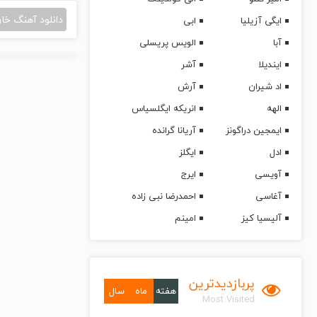
دانلود آهنگ خا
ایگی آزیلیا
ابی
آبا
الویس پریسلی
ایندیلا
آشر
اد شیران
آرش
الهه
انریکه ایگلسیاس
ایمجین دراگونز
آریانا گرانده
ادل
ایگلز
آویسی
ایرج
آغاسی
احمدرضا نبی زاده
آلیسیا کیز
امینم
پربازدیدترین
هفته
ماه
سال
Most Visited