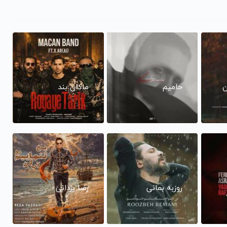
ن
حامیم
ماکان بند
روزبه بمانی
رضا یزدانی