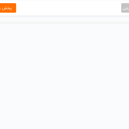
رجی
پخش و 