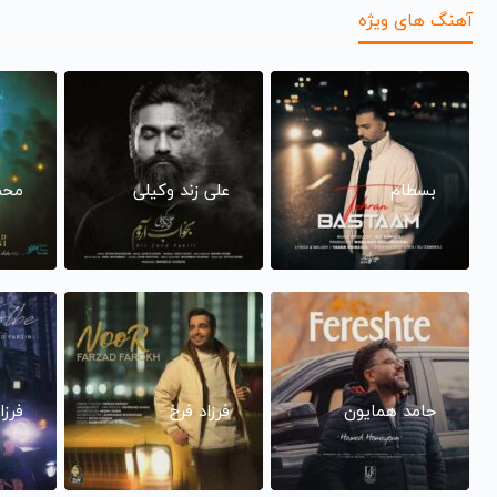
آهنگ های ویژه
بسطام
علی زند وکیلی
محم
حامد همایون
فرزاد فرخ
فرزا