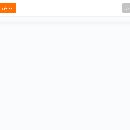
رجی
پخش و 