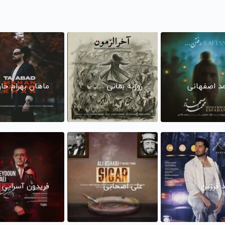
د اصفهانی
روزبه بمانی
ماهان بهرام خا
د فرزین
علی اصحابی
فریدون آسرایی