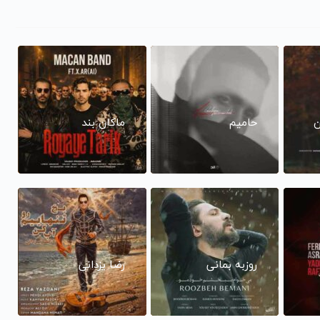
ن
حامیم
ماکان بند
روزبه بمانی
رضا یزدانی