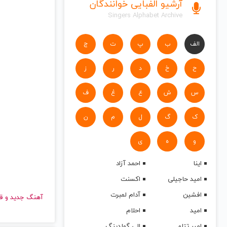
آرشیو الفبایی خوانندگان
Singers Alphabet Archive
الف
ب
پ
ت
ج
ح
خ
د
ر
ز
س
ش
ع
غ
ف
ک
گ
ل
م
ن
و
ه
ی
اینا
احمد آزاد
امید حاجیلی
اکسنت
افشین
آدام لمبرت
آهنگ جدید
امید
احلام
امیر تتلو
الی گولدینگ