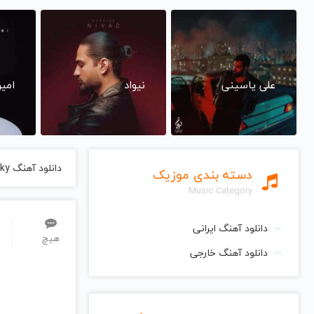
علی یاسینی
نیواد
امی
دانلود آهنگ Get Lucky از Daft Punk دفت پانک
دسته بندی موزیک
Music Category
دانلود آهنگ ایرانی
هیچ
دانلود آهنگ خارجی