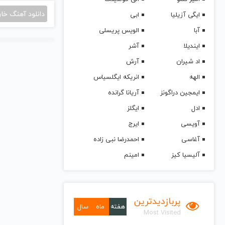
دانلود آهنگ خا
ایگی آزیلیا
ابی
آبا
الویس پریسلی
ایندیلا
آشر
اد شیران
آرش
الهه
انریکه ایگلسیاس
ایمجین دراگونز
آریانا گرانده
ادل
ایگلز
آویسی
ایرج
آغاسی
احمدرضا نبی زاده
آلیسیا کیز
امینم
پربازدیدترین
هفته
ماه
سال
Most Visited