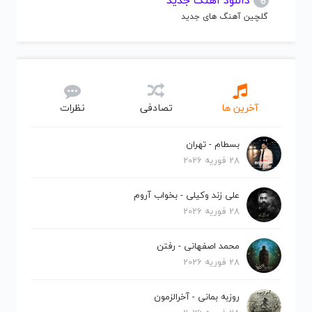
دانلود آهنگ جدید
گلچین آهنگ های جدید
آخرین ها
تصادفی
نظرات
بسطام - تهران
28 فوریه 2026
علی زند وکیلی - بخواب آروم
28 فوریه 2026
محمد اصفهانی - رفتن
28 فوریه 2026
روزبه بمانی - آخرالزمون