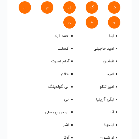
ک
گ
ل
م
ن
و
ه
ی
اینا
احمد آزاد
امید حاجیلی
اکسنت
افشین
آدام لمبرت
امید
احلام
امیر تتلو
الی گولدینگ
ایگی آزیلیا
ابی
آبا
الویس پریسلی
ایندیلا
آشر
اد شیران
آرش