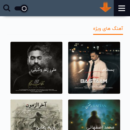
آهنگ های ویژه
بسطام
علی زند وکیلی
محمد اصفهانی
روزبه بمانی