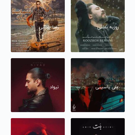
روزبه بمانی
رضا یزدانی
علی یاسینی
نیواد