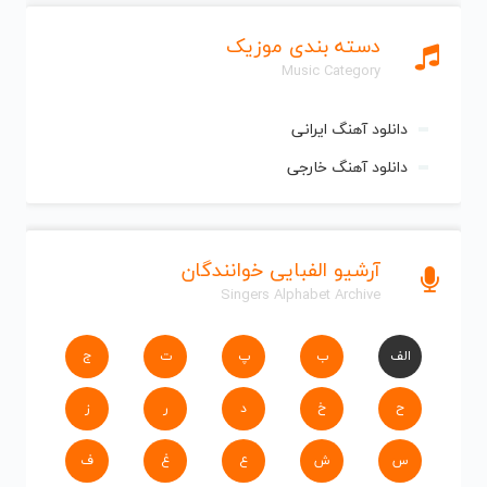
دسته بندی موزیک
Music Category
دانلود آهنگ ایرانی
دانلود آهنگ خارجی
آرشیو الفبایی خوانندگان
Singers Alphabet Archive
الف
ب
پ
ت
ج
ح
خ
د
ر
ز
س
ش
ع
غ
ف