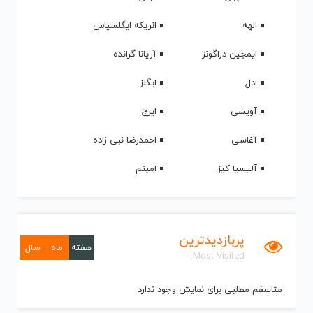
الهه
انریکه ایگلسیاس
ایمجین دراگونز
آریانا گرانده
ادل
ایگلز
آویسی
ایرج
آغاسی
احمدرضا نبی زاده
آلیسیا کیز
امینم
پربازدیدترین
هفته
ماه
سال
Most Visited
متاسفم مطلبی برای نمایش وجود ندارد