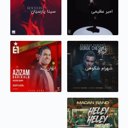
امیر عظیمی
سینا پارسیان
شهرام شکوهی
ایوان بند
ماکان بند