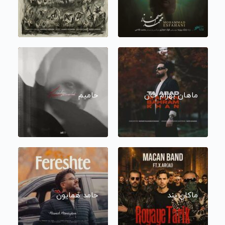
ماهان بهرام خان
حامیم
ماکان بند
حامد همایون