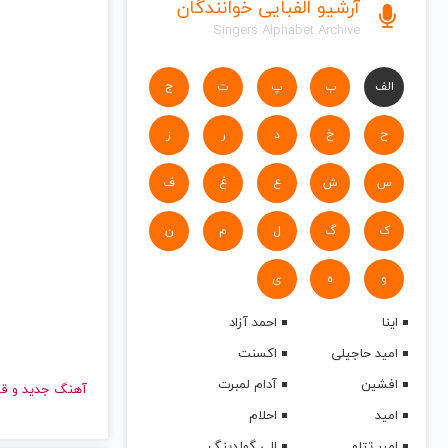
آرشیو الفبایی خوانندگان
Singers Alphabet Archive
الف
ب
پ
ت
ج
ح
خ
د
ر
ز
س
ش
ع
غ
ف
ک
گ
ل
م
ن
و
ه
ی
اینا
احمد آزاد
امید حاجیلی
اکسنت
افشین
آدام لمبرت
آهنگ جدید
امید
احلام
امیر تتلو
الی گولدینگ