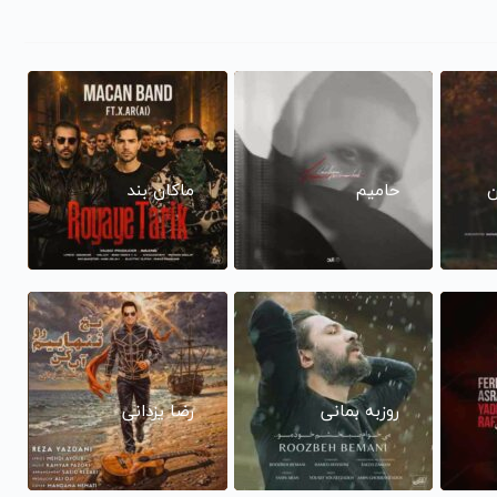
ن
حامیم
ماکان بند
روزبه بمانی
رضا یزدانی