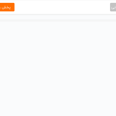
نی
پخش و 