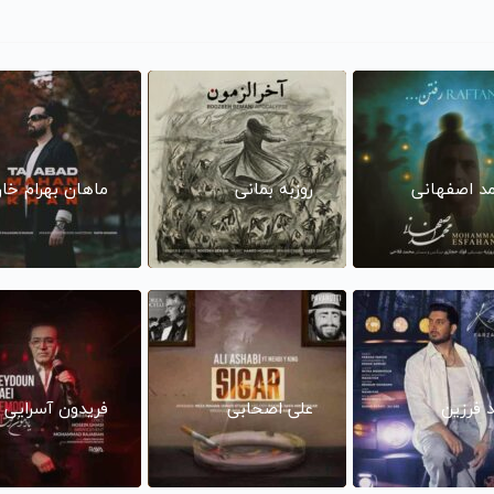
د اصفهانی
روزبه بمانی
ماهان بهرام خا
د فرزین
علی اصحابی
فریدون آسرایی