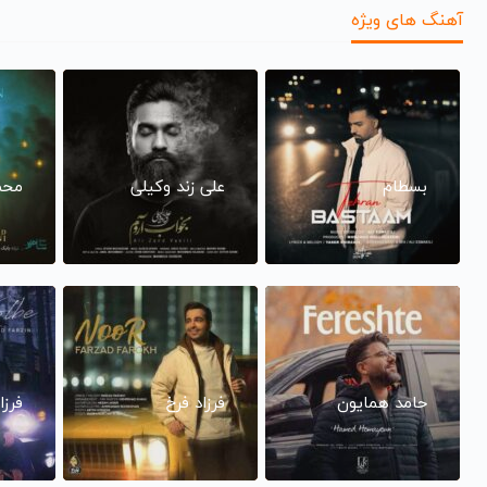
آهنگ های ویژه
بسطام
علی زند وکیلی
محم
حامد همایون
فرزاد فرخ
فرزا