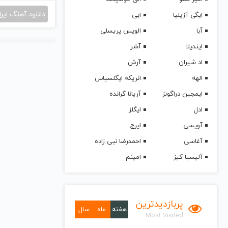
دانلود آهنگ ایرا
ایگی آزیلیا
ابی
آبا
الویس پریسلی
ایندیلا
آشر
اد شیران
آرش
الهه
انریکه ایگلسیاس
ایمجین دراگونز
آریانا گرانده
ادل
ایگلز
آویسی
ایرج
آغاسی
احمدرضا نبی زاده
آلیسیا کیز
امینم
پربازدیدترین
هفته
ماه
سال
Most Visited