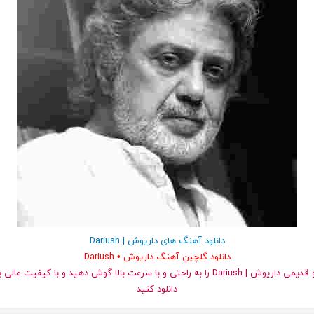
دانلود آهنگ های داریوش | Dariush
دانلود گلچین آهنگ داریوش • Dariush
دانلود کنید