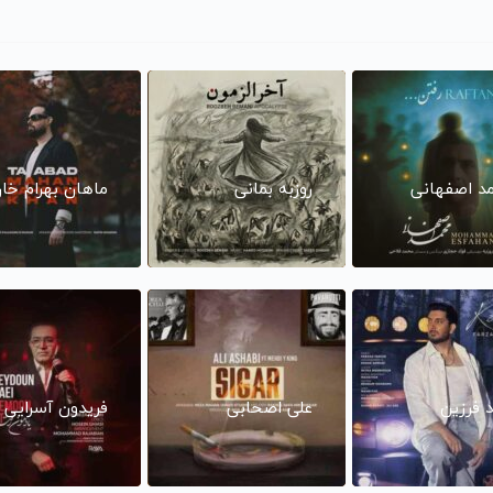
د اصفهانی
روزبه بمانی
ماهان بهرام خا
د فرزین
علی اصحابی
فریدون آسرایی