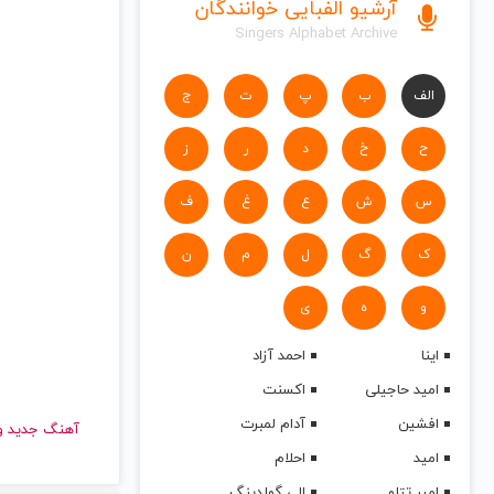
آرشیو الفبایی خوانندگان
Singers Alphabet Archive
الف
ب
پ
ت
ج
ح
خ
د
ر
ز
س
ش
ع
غ
ف
ک
گ
ل
م
ن
و
ه
ی
اینا
احمد آزاد
امید حاجیلی
اکسنت
افشین
آدام لمبرت
آهنگ جدید
امید
احلام
امیر تتلو
الی گولدینگ