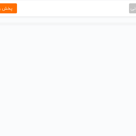
نی
پخش و 