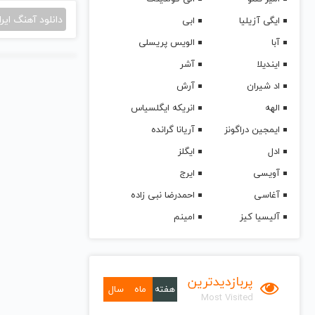
دانلود آهنگ ایرا
ایگی آزیلیا
ابی
آبا
الویس پریسلی
ایندیلا
آشر
اد شیران
آرش
الهه
انریکه ایگلسیاس
ایمجین دراگونز
آریانا گرانده
ادل
ایگلز
آویسی
ایرج
آغاسی
احمدرضا نبی زاده
آلیسیا کیز
امینم
پربازدیدترین
هفته
ماه
سال
Most Visited