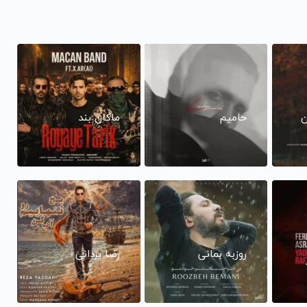
ن
حامیم
ماکان بند
روزبه بمانی
رضا یزدانی