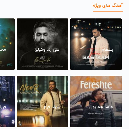
آهنگ های ویژه
بسطام
علی زند وکیلی
محم
حامد همایون
فرزاد فرخ
فرزا