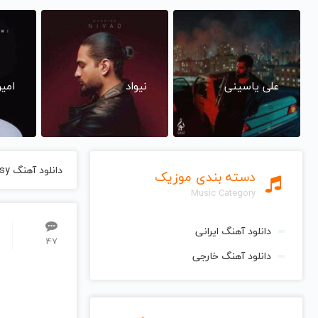
علی یاسینی
نیواد
امی
دانلود آهنگ Genesy از Dariush داریوش
دسته بندی موزیک
Music Category
دانلود آهنگ ایرانی
47
دانلود آهنگ خارجی