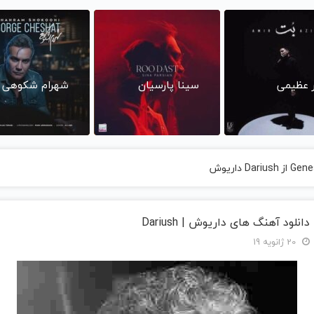
ر عظیمی
سینا پارسیان
شهرام شکوهی
دانلود آهنگ های داریوش | Dariush
20 ژانویه 19