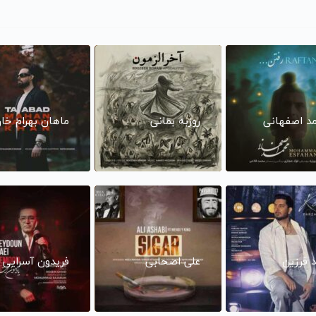
د اصفهانی
روزبه بمانی
ماهان بهرام خا
د فرزین
علی اصحابی
فریدون آسرایی