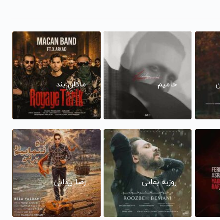
ن
حامیم
ماکان بند
روزبه بمانی
رضا یزدانی