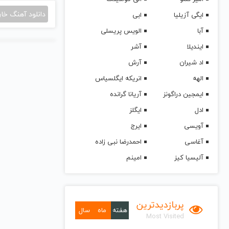
دانلود آهنگ خا
ایگی آزیلیا
ابی
آبا
الویس پریسلی
ایندیلا
آشر
اد شیران
آرش
الهه
انریکه ایگلسیاس
ایمجین دراگونز
آریانا گرانده
ادل
ایگلز
آویسی
ایرج
آغاسی
احمدرضا نبی زاده
آلیسیا کیز
امینم
پربازدیدترین
هفته
ماه
سال
Most Visited