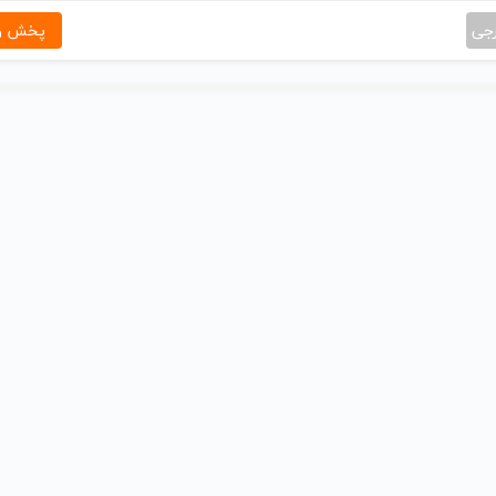
رجی
پخش و 