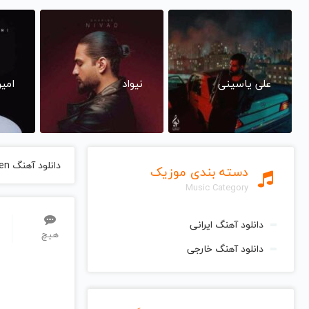
علی یاسینی
نیواد
امی
دانلود آهنگ Ganglek Fran Alvdalen از Jan Johansson جان جوهانسون
دسته بندی موزیک
Music Category
دانلود آهنگ ایرانی
هیچ
دانلود آهنگ خارجی