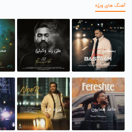
آهنگ های ویژه
بسطام
علی زند وکیلی
محم
حامد همایون
فرزاد فرخ
فرزا