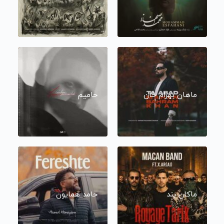
ماهان بهرام خان
حامیم
ماکان بند
حامد همایون