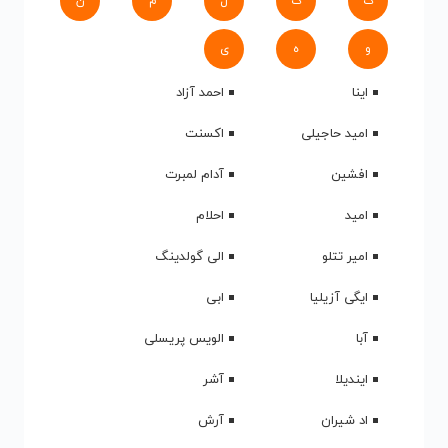
ک
گ
ل
م
ن
و
ه
ی
اینا
احمد آزاد
امید حاجیلی
اکسنت
افشین
آدام لمبرت
امید
احلام
امیر تتلو
الی گولدینگ
ایگی آزیلیا
ابی
آبا
الویس پریسلی
ایندیلا
آشر
اد شیران
آرش