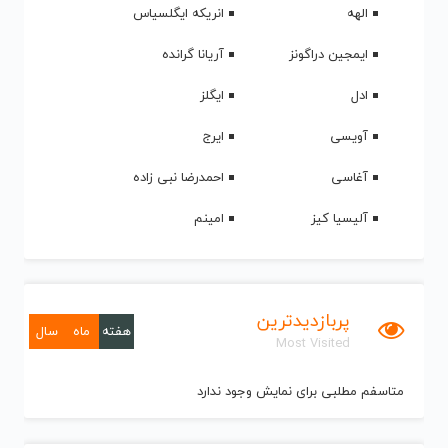
الهه
انریکه ایگلسیاس
ایمجین دراگونز
آریانا گرانده
ادل
ایگلز
آویسی
ایرج
آغاسی
احمدرضا نبی زاده
آلیسیا کیز
امینم
پربازدیدترین
هفته
ماه
سال
Most Visited
متاسفم مطلبی برای نمایش وجود ندارد