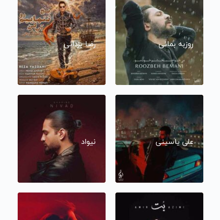
روزبه بمانی
رضا یزدانی
علی یاسینی
نیواد