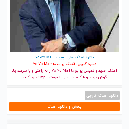
دانلود آهنگ های یو-یو ما | Yo-Yo Ma
دانلود گلچین آهنگ یو-یو ما • Yo-Yo Ma
آهنگ جدید
و قدیمی یو-یو ما | Yo-Yo Ma را به راحتی و با سرعت بالا
گوش دهید و با کیفیت عالی با فرمت mp3 دانلود کنید
دانلود آهنگ خارجی
پخش و دانلود آهنگ