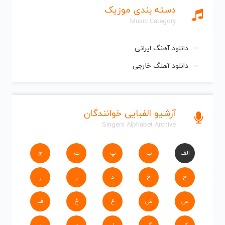
دسته بندی موزیک
Music Category
دانلود آهنگ ایرانی
دانلود آهنگ خارجی
آرشیو الفبایی خوانندگان
Singers Alphabet Archive
الف
ب
پ
ت
ج
ح
خ
د
ر
ز
س
ش
ع
غ
ف