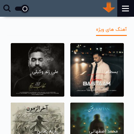
آهنگ های ویژه
بسطام
علی زند وکیلی
محمد اصفهانی
روزبه بمانی