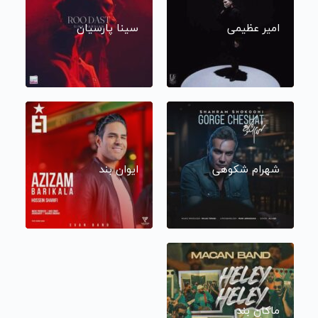
امیر عظیمی
سینا پارسیان
شهرام شکوهی
ایوان بند
ماکان بند