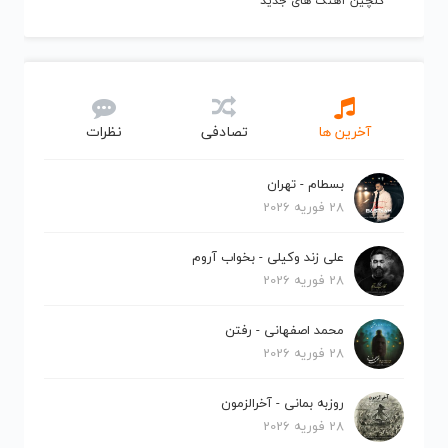
گلچین آهنگ های جدید
آخرین ها
تصادفی
نظرات
بسطام - تهران
28 فوریه 2026
علی زند وکیلی - بخواب آروم
28 فوریه 2026
محمد اصفهانی - رفتن
28 فوریه 2026
روزبه بمانی - آخرالزمون
28 فوریه 2026