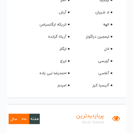
ایندیلا
آشر
اد شیران
آرش
الهه
انریکه ایگلسیاس
ایمجین دراگونز
آریانا گرانده
ادل
ایگلز
آویسی
ایرج
آغاسی
احمدرضا نبی زاده
آلیسیا کیز
امینم
پربازدیدترین
هفته
ماه
سال
Most Visited