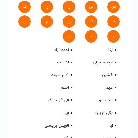
س
ش
ع
غ
ف
ک
گ
ل
م
ن
و
ه
ی
اینا
احمد آزاد
امید حاجیلی
اکسنت
افشین
آدام لمبرت
امید
احلام
امیر تتلو
الی گولدینگ
ایگی آزیلیا
ابی
آبا
الویس پریسلی