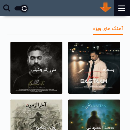
آهنگ های ویژه
بسطام
علی زند وکیلی
محمد اصفهانی
روزبه بمانی