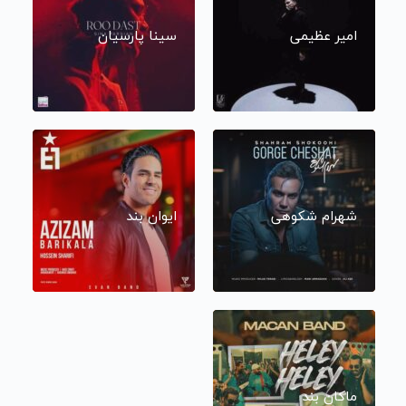
امیر عظیمی
سینا پارسیان
شهرام شکوهی
ایوان بند
ماکان بند