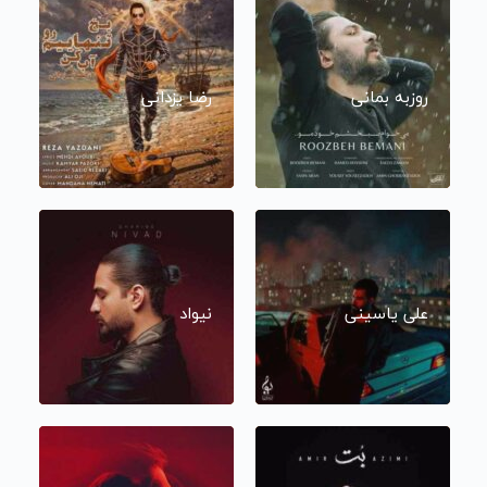
روزبه بمانی
رضا یزدانی
علی یاسینی
نیواد