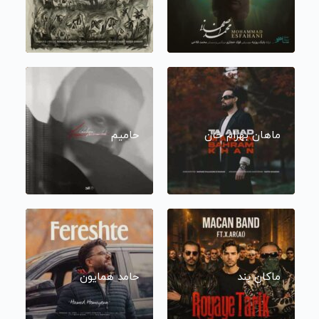
ماهان بهرام خان
حامیم
ماکان بند
حامد همایون