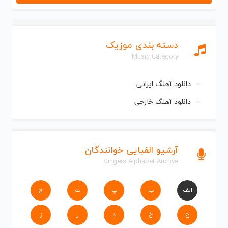
دسته بندی موزیک
Music Category
دانلود آهنگ ایرانی
دانلود آهنگ خارجی
آرشیو الفبایی خوانندگان
Singers Alphabet Archive
الف
ب
پ
ت
ج
ح
خ
د
ر
ز