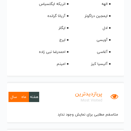
الهه
انریکه ایگلسیاس
ایمجین دراگونز
آریانا گرانده
ادل
ایگلز
آویسی
ایرج
آغاسی
احمدرضا نبی زاده
آلیسیا کیز
امینم
پربازدیدترین
هفته
ماه
سال
Most Visited
متاسفم مطلبی برای نمایش وجود ندارد