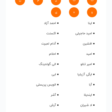
ک
گ
ل
م
ن
و
ه
ی
اینا
احمد آزاد
امید حاجیلی
اکسنت
افشین
آدام لمبرت
امید
احلام
امیر تتلو
الی گولدینگ
ایگی آزیلیا
ابی
آبا
الویس پریسلی
ایندیلا
آشر
اد شیران
آرش