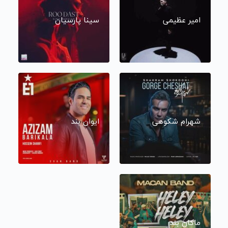
امیر عظیمی
سینا پارسیان
شهرام شکوهی
ایوان بند
ماکان بند