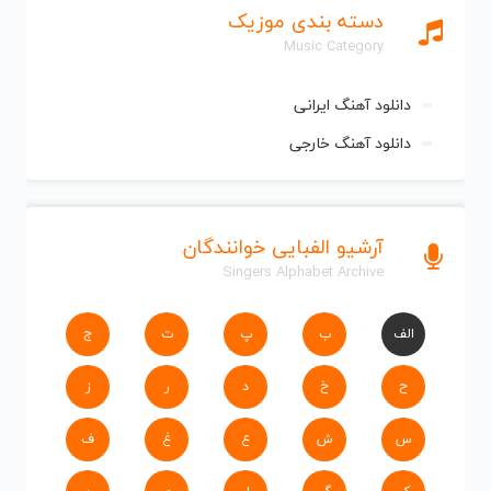
دسته بندی موزیک
Music Category
دانلود آهنگ ایرانی
دانلود آهنگ خارجی
آرشیو الفبایی خوانندگان
Singers Alphabet Archive
الف
ب
پ
ت
ج
ح
خ
د
ر
ز
س
ش
ع
غ
ف