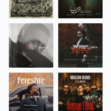
ماهان بهرام خان
حامیم
ماکان بند
حامد همایون