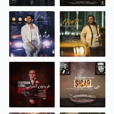
فرزاد فرخ
فرزاد فرزین
علی اصحابی
فریدون آسرایی