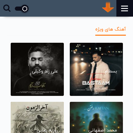
آهنگ های ویژه
بسطام
علی زند وکیلی
محمد اصفهانی
روزبه بمانی