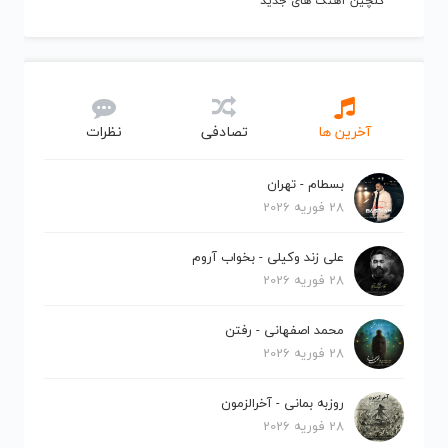
گلچین آهنگ های جدید
آخرین ها
تصادفی
نظرات
بسطام - تهران
28 فوریه 2026
علی زند وکیلی - بخواب آروم
28 فوریه 2026
محمد اصفهانی - رفتن
28 فوریه 2026
روزبه بمانی - آخرالزمون
28 فوریه 2026