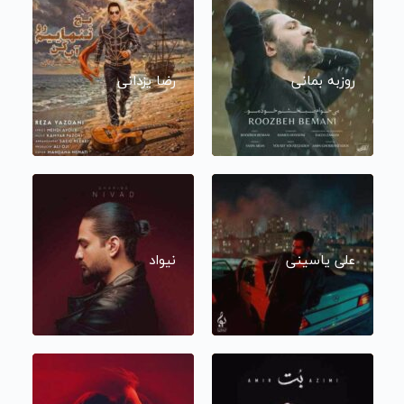
روزبه بمانی
رضا یزدانی
علی یاسینی
نیواد