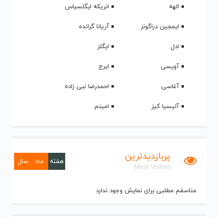
الهه
انریکه ایگلسیاس
ایمجین دراگونز
آریانا گرانده
ادل
ایگلز
آویسی
ایرج
آغاسی
احمدرضا نبی زاده
آلیسیا کیز
امینم
پربازدیدترین
هفته
ماه
سال
Most Visited
متاسفم مطلبی برای نمایش وجود ندارد