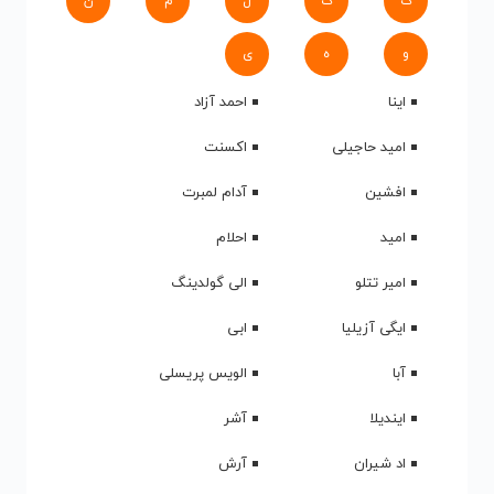
ک
گ
ل
م
ن
و
ه
ی
اینا
احمد آزاد
امید حاجیلی
اکسنت
افشین
آدام لمبرت
امید
احلام
امیر تتلو
الی گولدینگ
ایگی آزیلیا
ابی
آبا
الویس پریسلی
ایندیلا
آشر
اد شیران
آرش