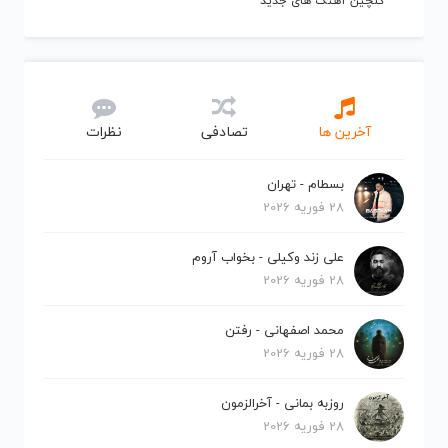
گلچین آهنگ های جدید
آخرین ها
تصادفی
نظرات
بسطام - تهران
28 فوریه 2026
علی زند وکیلی - بخواب آروم
28 فوریه 2026
محمد اصفهانی - رفتن
28 فوریه 2026
روزبه بمانی - آخرالزمون
28 فوریه 2026