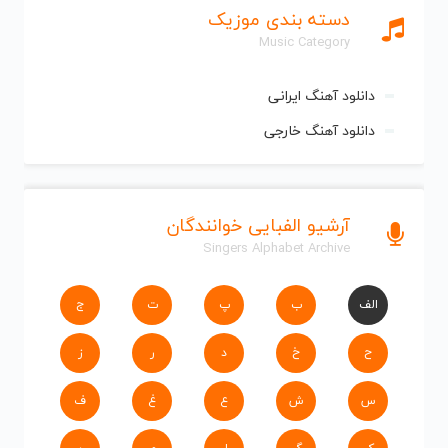
دسته بندی موزیک
Music Category
دانلود آهنگ ایرانی
دانلود آهنگ خارجی
آرشیو الفبایی خوانندگان
Singers Alphabet Archive
الف
ب
پ
ت
ج
ح
خ
د
ر
ز
س
ش
ع
غ
ف