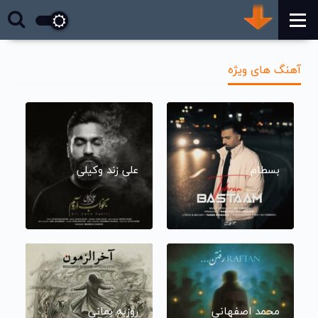
آهنگ های ویژه
بسطام
علی زند وکیلی
محمد اصفهانی
روزبه بمانی