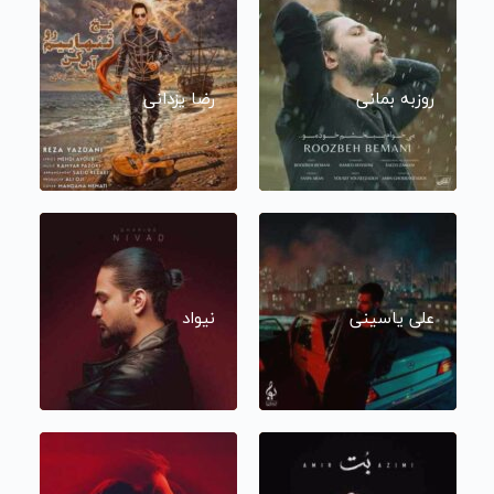
روزبه بمانی
رضا یزدانی
علی یاسینی
نیواد