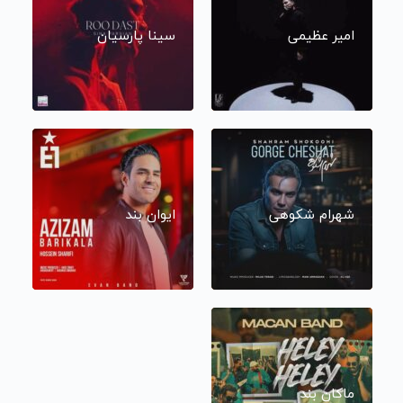
امیر عظیمی
سینا پارسیان
شهرام شکوهی
ایوان بند
ماکان بند