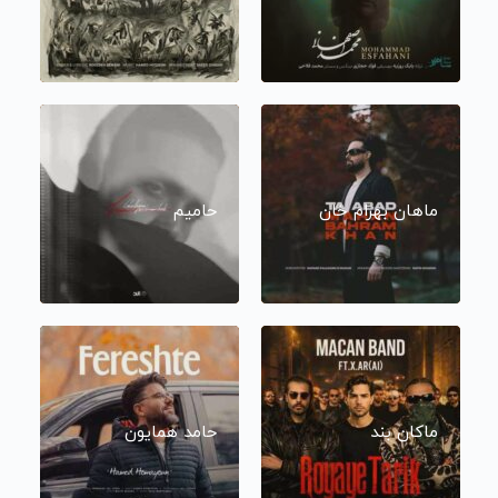
ماهان بهرام خان
حامیم
ماکان بند
حامد همایون