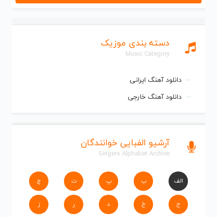
دسته بندی موزیک
Music Category
دانلود آهنگ ایرانی
دانلود آهنگ خارجی
آرشیو الفبایی خوانندگان
Singers Alphabet Archive
الف
ب
پ
ت
ج
ح
خ
د
ر
ز