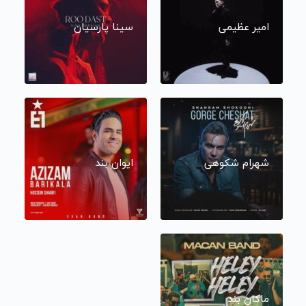
امیر عظیمی
سینا پارسیان
شهرام شکوهی
ایوان بند
ماکان بند