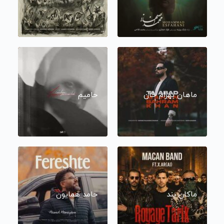
ماهان بهرام خان
حامیم
ماکان بند
حامد همایون