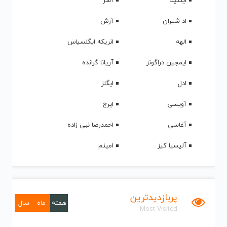
ایندیلا
آشر
اد شیران
آرش
الهه
انریکه ایگلسیاس
ایمجین دراگونز
آریانا گرانده
ادل
ایگلز
آویسی
ایرج
آغاسی
احمدرضا نبی زاده
آلیسیا کیز
امینم
پربازدیدترین
هفته
ماه
سال
Most Visited