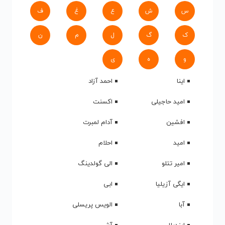
س
ش
ع
غ
ف
ک
گ
ل
م
ن
و
ه
ی
اینا
احمد آزاد
امید حاجیلی
اکسنت
افشین
آدام لمبرت
امید
احلام
امیر تتلو
الی گولدینگ
ایگی آزیلیا
ابی
آبا
الویس پریسلی