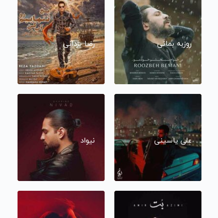
روزبه بمانی
رضا یزدانی
علی یاسینی
نیواد