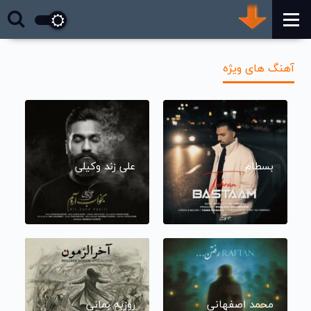
آهنگ های ویژه
بسطام
علی زند وکیلی
محمد اصفهانی
روزبه بمانی