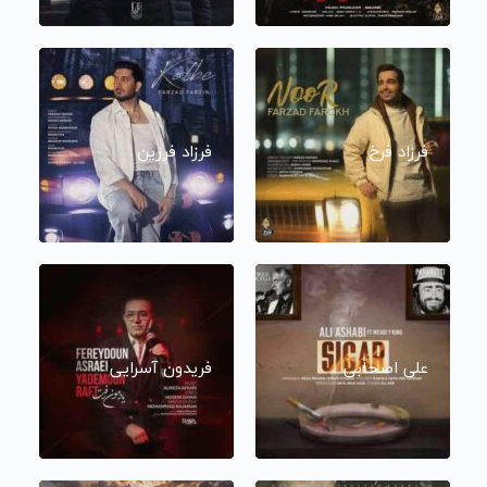
فرزاد فرخ
فرزاد فرزین
علی اصحابی
فریدون آسرایی