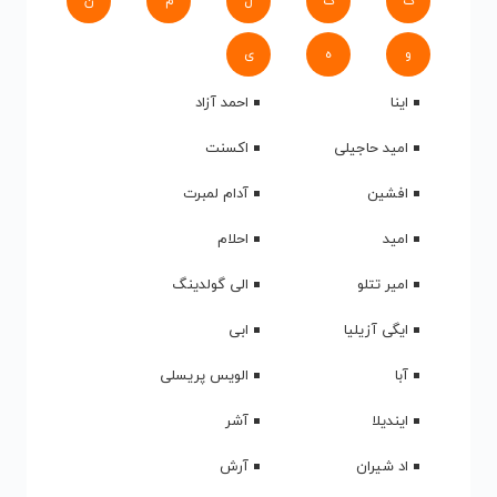
ک
گ
ل
م
ن
و
ه
ی
اینا
احمد آزاد
امید حاجیلی
اکسنت
افشین
آدام لمبرت
امید
احلام
امیر تتلو
الی گولدینگ
ایگی آزیلیا
ابی
آبا
الویس پریسلی
ایندیلا
آشر
اد شیران
آرش