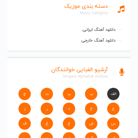
دسته بندی موزیک
Music Category
دانلود آهنگ ایرانی
دانلود آهنگ خارجی
آرشیو الفبایی خوانندگان
Singers Alphabet Archive
الف
ب
پ
ت
ج
ح
خ
د
ر
ز
س
ش
ع
غ
ف