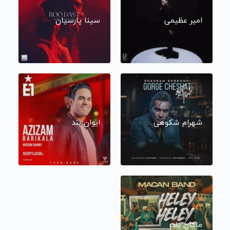
امیر عظیمی
سینا پارسیان
شهرام شکوهی
ایوان بند
ماکان بند