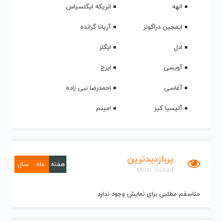
الهه
انریکه ایگلسیاس
ایمجین دراگونز
آریانا گرانده
ادل
ایگلز
آویسی
ایرج
آغاسی
احمدرضا نبی زاده
آلیسیا کیز
امینم
پربازدیدترین
هفته
ماه
سال
Most Visited
متاسفم مطلبی برای نمایش وجود ندارد