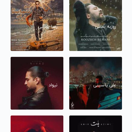
روزبه بمانی
رضا یزدانی
علی یاسینی
نیواد