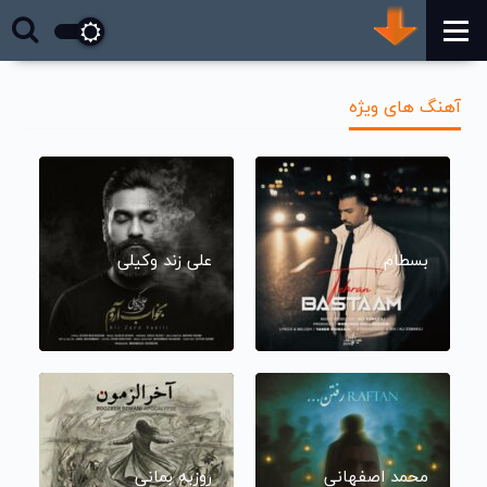
آهنگ های ویژه
بسطام
علی زند وکیلی
محمد اصفهانی
روزبه بمانی