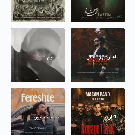
ماهان بهرام خان
حامیم
ماکان بند
حامد همایون