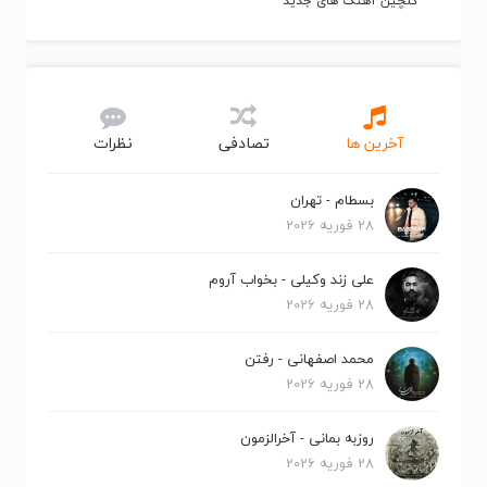
گلچین آهنگ های جدید
آخرین ها
تصادفی
نظرات
بسطام - تهران
28 فوریه 2026
علی زند وکیلی - بخواب آروم
28 فوریه 2026
محمد اصفهانی - رفتن
28 فوریه 2026
روزبه بمانی - آخرالزمون
28 فوریه 2026