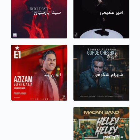
امیر عظیمی
سینا پارسیان
شهرام شکوهی
ایوان بند
ماکان بند