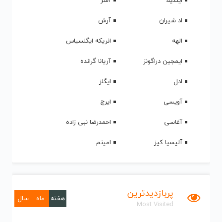
ایندیلا
آشر
اد شیران
آرش
الهه
انریکه ایگلسیاس
ایمجین دراگونز
آریانا گرانده
ادل
ایگلز
آویسی
ایرج
آغاسی
احمدرضا نبی زاده
آلیسیا کیز
امینم
پربازدیدترین
هفته
ماه
سال
Most Visited