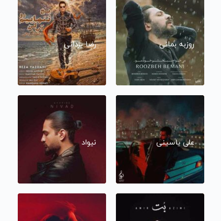
روزبه بمانی
رضا یزدانی
علی یاسینی
نیواد