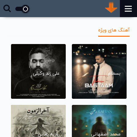
آهنگ های ویژه
بسطام
علی زند وکیلی
محمد اصفهانی
روزبه بمانی