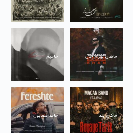
ماهان بهرام خان
حامیم
ماکان بند
حامد همایون