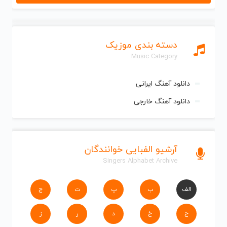
دسته بندی موزیک
Music Category
دانلود آهنگ ایرانی
دانلود آهنگ خارجی
آرشیو الفبایی خوانندگان
Singers Alphabet Archive
الف
ب
پ
ت
ج
ح
خ
د
ر
ز