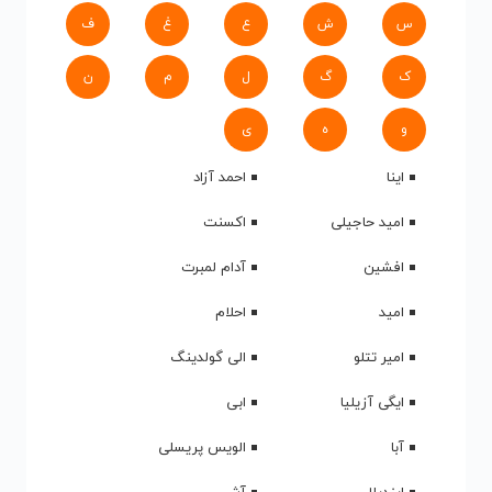
س
ش
ع
غ
ف
ک
گ
ل
م
ن
و
ه
ی
اینا
احمد آزاد
امید حاجیلی
اکسنت
افشین
آدام لمبرت
امید
احلام
امیر تتلو
الی گولدینگ
ایگی آزیلیا
ابی
آبا
الویس پریسلی