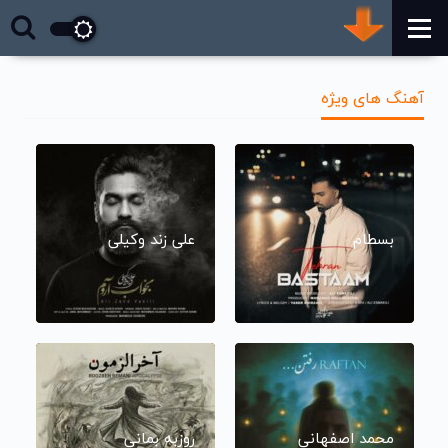
آهنگ های ویژه
بسطام
علی زند وکیلی
محمد اصفهانی
روزبه بمانی