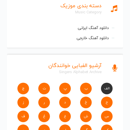
دسته بندی موزیک
Music Category
دانلود آهنگ ایرانی
دانلود آهنگ خارجی
آرشیو الفبایی خوانندگان
Singers Alphabet Archive
الف
ب
پ
ت
ج
ح
خ
د
ر
ز
س
ش
ع
غ
ف