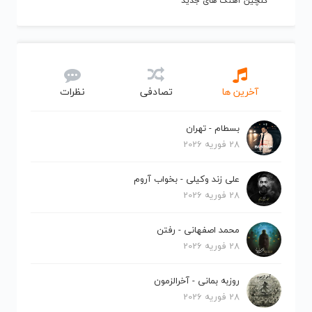
گلچین آهنگ های جدید
آخرین ها
تصادفی
نظرات
بسطام - تهران
28 فوریه 2026
علی زند وکیلی - بخواب آروم
28 فوریه 2026
محمد اصفهانی - رفتن
28 فوریه 2026
روزبه بمانی - آخرالزمون
28 فوریه 2026