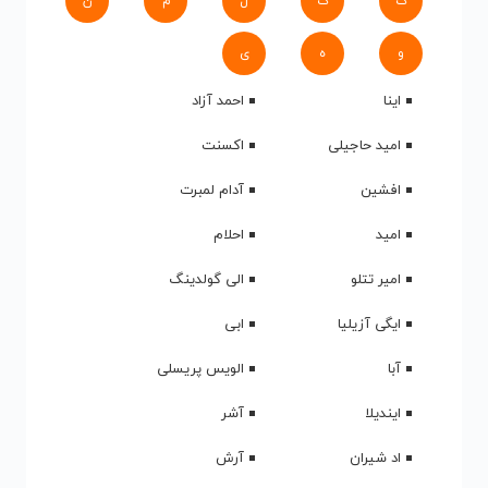
ک
گ
ل
م
ن
و
ه
ی
اینا
احمد آزاد
امید حاجیلی
اکسنت
افشین
آدام لمبرت
امید
احلام
امیر تتلو
الی گولدینگ
ایگی آزیلیا
ابی
آبا
الویس پریسلی
ایندیلا
آشر
اد شیران
آرش