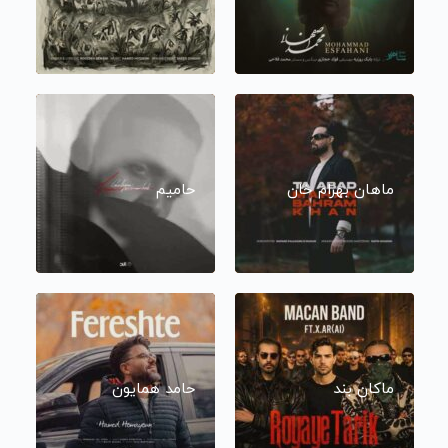
ماهان بهرام خان
حامیم
ماکان بند
حامد همایون