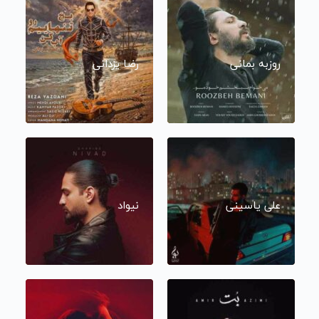
روزبه بمانی
رضا یزدانی
علی یاسینی
نیواد