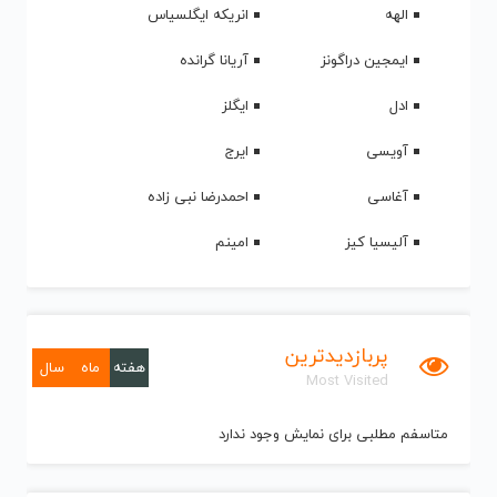
الهه
انریکه ایگلسیاس
ایمجین دراگونز
آریانا گرانده
ادل
ایگلز
آویسی
ایرج
آغاسی
احمدرضا نبی زاده
آلیسیا کیز
امینم
پربازدیدترین
هفته
ماه
سال
Most Visited
متاسفم مطلبی برای نمایش وجود ندارد