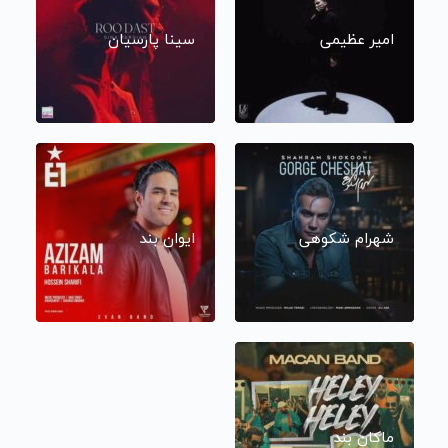
امیر عظیمی
سینا پارسیان
شهرام شکوهی
ایوان بند
ماکان بند