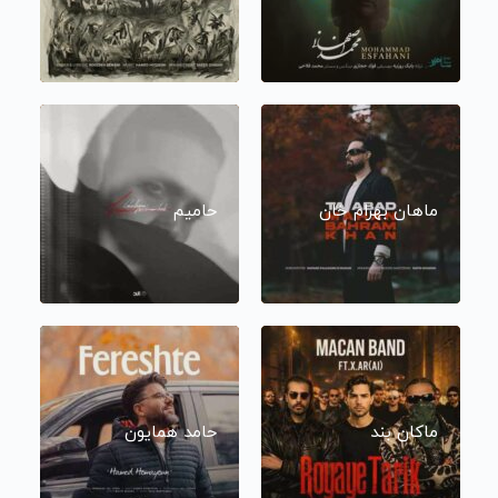
ماهان بهرام خان
حامیم
ماکان بند
حامد همایون