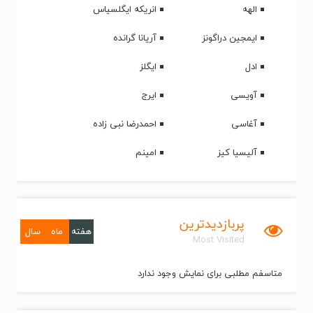
الهه
انریکه ایگلسیاس
ایمجین دراگونز
آریانا گرانده
ادل
ایگلز
آویسی
ایرج
آغاسی
احمدرضا نبی زاده
آلیسیا کیز
امینم
پربازدیدترین
هفته
ماه
سال
Most Visited
متاسفم مطلبی برای نمایش وجود ندارد