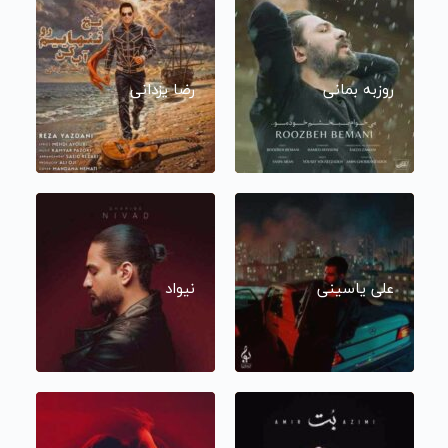
روزبه بمانی
رضا یزدانی
علی یاسینی
نیواد