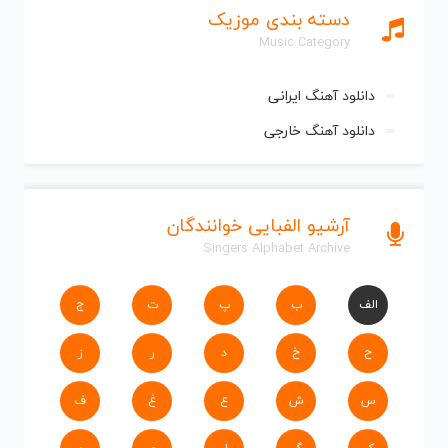
دسته بندی موزیک
Music Category
دانلود آهنگ ایرانی
دانلود آهنگ خارجی
آرشیو الفبایی خوانندگان
Singers Alphabet Archive
الف
ب
پ
ت
ج
ح
خ
د
ر
ز
س
ش
ع
غ
ف