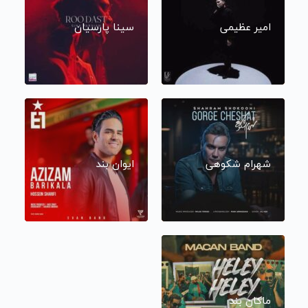
امیر عظیمی
سینا پارسیان
شهرام شکوهی
ایوان بند
ماکان بند