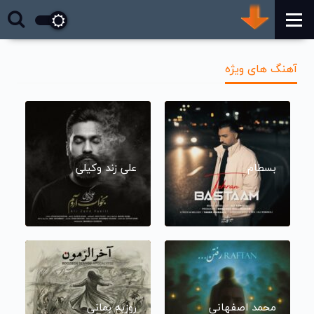
آهنگ های ویژه
بسطام
علی زند وکیلی
محمد اصفهانی
روزبه بمانی