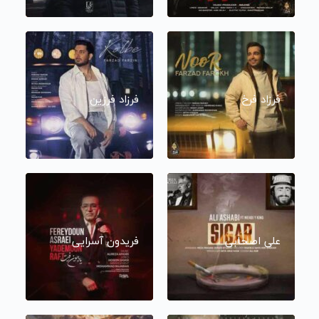
فرزاد فرخ
فرزاد فرزین
علی اصحابی
فریدون آسرایی