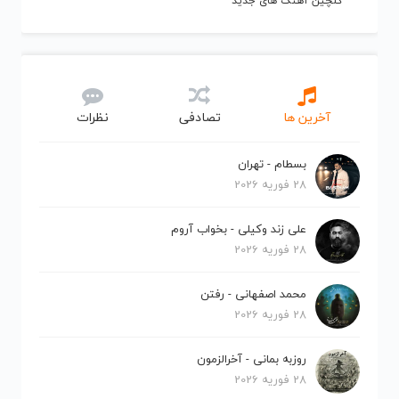
گلچین آهنگ های جدید
آخرین ها
تصادفی
نظرات
بسطام - تهران
28 فوریه 2026
علی زند وکیلی - بخواب آروم
28 فوریه 2026
محمد اصفهانی - رفتن
28 فوریه 2026
روزبه بمانی - آخرالزمون
28 فوریه 2026