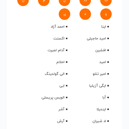
ک
گ
ل
م
ن
و
ه
ی
اینا
احمد آزاد
امید حاجیلی
اکسنت
افشین
آدام لمبرت
امید
احلام
امیر تتلو
الی گولدینگ
ایگی آزیلیا
ابی
آبا
الویس پریسلی
ایندیلا
آشر
اد شیران
آرش