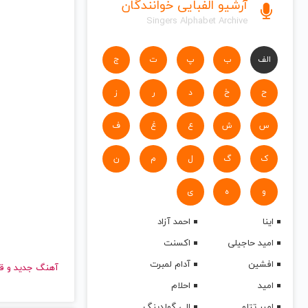
آرشیو الفبایی خوانندگان
Singers Alphabet Archive
الف
ب
پ
ت
ج
ح
خ
د
ر
ز
س
ش
ع
غ
ف
ک
گ
ل
م
ن
و
ه
ی
اینا
احمد آزاد
امید حاجیلی
اکسنت
افشین
آدام لمبرت
آهنگ جدید
امید
احلام
امیر تتلو
الی گولدینگ