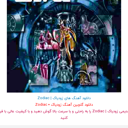
دانلود آهنگ های زودیاک | Zodiac
دانلود گلچین آهنگ زودیاک • Zodiac
کنید