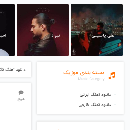
علی یاسینی
نیواد
امی
دانلود آهنگ Flight Over El Dorado از Zodiac زودیاک
دسته بندی موزیک
Music Category
دانلود آهنگ ایرانی
هیچ
دانلود آهنگ خارجی