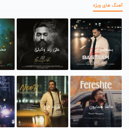
آهنگ های ویژه
بسطام
علی زند وکیلی
محم
حامد همایون
فرزاد فرخ
فرزا