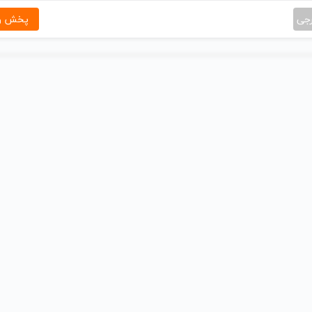
رجی
پخش و 