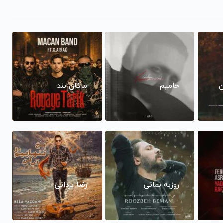
ن
حامیم
ماکان بند
روزبه بمانی
رضا یزدانی