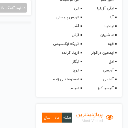
دانلود آهنگ خا
ایگی آزیلیا
ابی
آبا
الویس پریسلی
ایندیلا
آشر
اد شیران
آرش
الهه
انریکه ایگلسیاس
ایمجین دراگونز
آریانا گرانده
ادل
ایگلز
آویسی
ایرج
آغاسی
احمدرضا نبی زاده
آلیسیا کیز
امینم
پربازدیدترین
هفته
ماه
سال
Most Visited