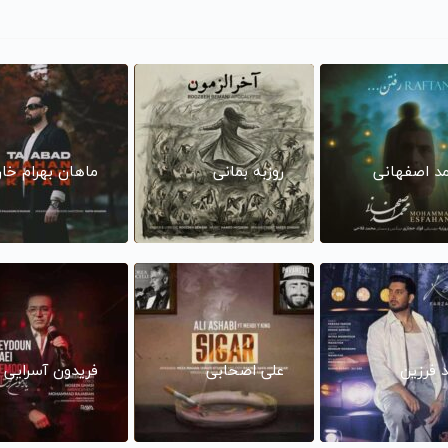
د اصفهانی
روزبه بمانی
ماهان بهرام خا
د فرزین
علی اصحابی
فریدون آسرایی