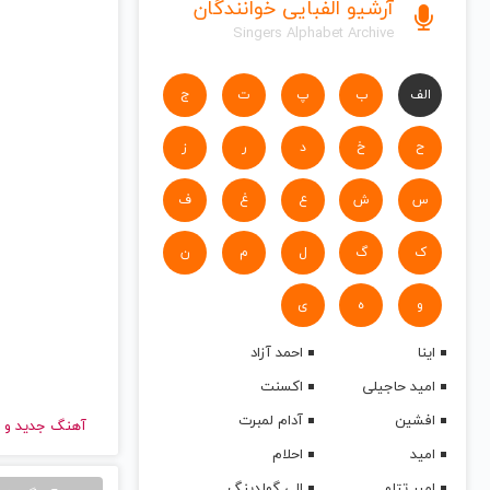
آرشیو الفبایی خوانندگان
Singers Alphabet Archive
الف
ب
پ
ت
ج
ح
خ
د
ر
ز
س
ش
ع
غ
ف
ک
گ
ل
م
ن
و
ه
ی
اینا
احمد آزاد
امید حاجیلی
اکسنت
افشین
آدام لمبرت
آهنگ جدید
و قدیمی سیا | ia
امید
احلام
امیر تتلو
الی گولدینگ