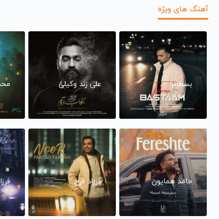
آهنگ های ویژه
بسطام
علی زند وکیلی
محم
حامد همایون
فرزاد فرخ
فرزا