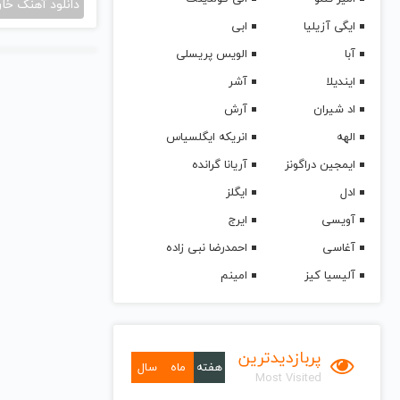
دانلود آهنگ خا
ایگی آزیلیا
ابی
آبا
الویس پریسلی
ایندیلا
آشر
اد شیران
آرش
الهه
انریکه ایگلسیاس
ایمجین دراگونز
آریانا گرانده
ادل
ایگلز
آویسی
ایرج
آغاسی
احمدرضا نبی زاده
آلیسیا کیز
امینم
پربازدیدترین
هفته
ماه
سال
Most Visited