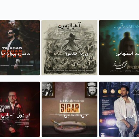
د اصفهانی
روزبه بمانی
ماهان بهرام خا
د فرزین
علی اصحابی
فریدون آسرایی