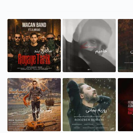
ن
حامیم
ماکان بند
روزبه بمانی
رضا یزدانی