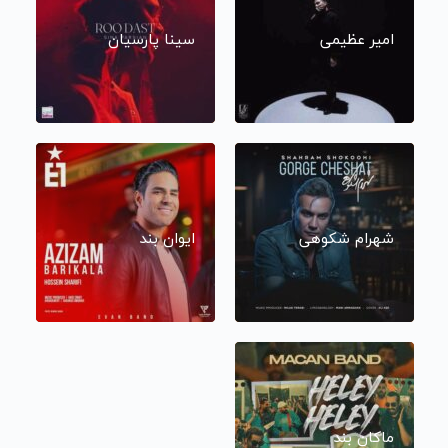
امیر عظیمی
سینا پارسیان
شهرام شکوهی
ایوان بند
ماکان بند