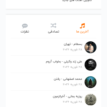
گلچین آهنگ های جدید
آخرین ها
تصادفی
نظرات
بسطام - تهران
28 فوریه 2026
علی زند وکیلی - بخواب آروم
28 فوریه 2026
محمد اصفهانی - رفتن
28 فوریه 2026
روزبه بمانی - آخرالزمون
28 فوریه 2026