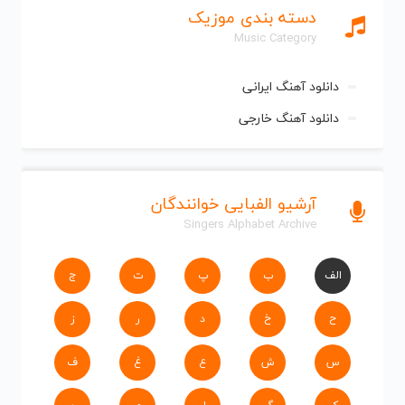
دسته بندی موزیک
Music Category
دانلود آهنگ ایرانی
دانلود آهنگ خارجی
آرشیو الفبایی خوانندگان
Singers Alphabet Archive
الف
ب
پ
ت
ج
ح
خ
د
ر
ز
س
ش
ع
غ
ف