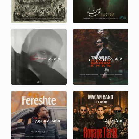
ماهان بهرام خان
حامیم
ماکان بند
حامد همایون