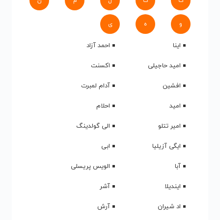
ک
گ
ل
م
ن
و
ه
ی
اینا
احمد آزاد
امید حاجیلی
اکسنت
افشین
آدام لمبرت
امید
احلام
امیر تتلو
الی گولدینگ
ایگی آزیلیا
ابی
آبا
الویس پریسلی
ایندیلا
آشر
اد شیران
آرش