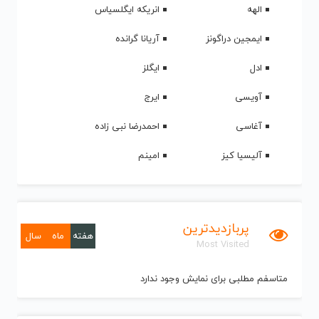
الهه
انریکه ایگلسیاس
ایمجین دراگونز
آریانا گرانده
ادل
ایگلز
آویسی
ایرج
آغاسی
احمدرضا نبی زاده
آلیسیا کیز
امینم
پربازدیدترین
هفته
ماه
سال
Most Visited
متاسفم مطلبی برای نمایش وجود ندارد