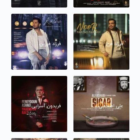
فرزاد فرخ
فرزاد فرزین
علی اصحابی
فریدون آسرایی