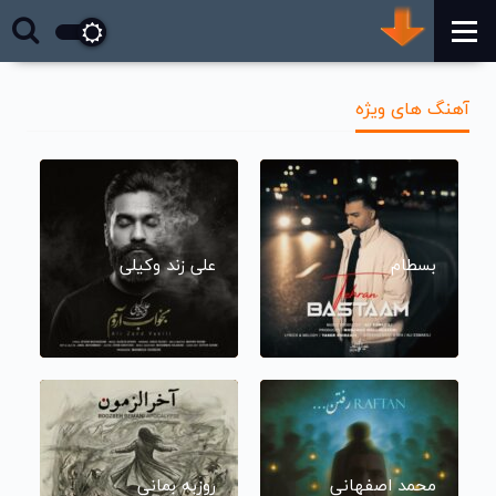
آهنگ های ویژه
بسطام
علی زند وکیلی
محمد اصفهانی
روزبه بمانی