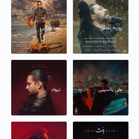
روزبه بمانی
رضا یزدانی
علی یاسینی
نیواد