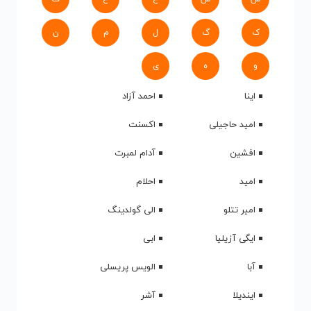
ک
گ
ل
م
ن
و
ه
ی
اینا
احمد آزاد
امید حاجیلی
اکسنت
افشین
آدام لمبرت
امید
احلام
امیر تتلو
الی گولدینگ
ایگی آزیلیا
ابی
آبا
الویس پریسلی
ایندیلا
آشر