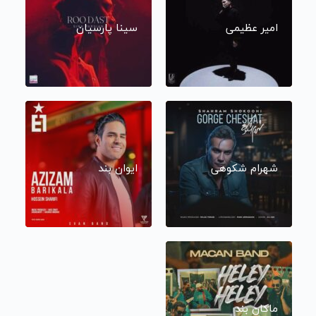
امیر عظیمی
سینا پارسیان
شهرام شکوهی
ایوان بند
ماکان بند