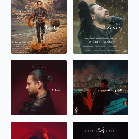
روزبه بمانی
رضا یزدانی
علی یاسینی
نیواد