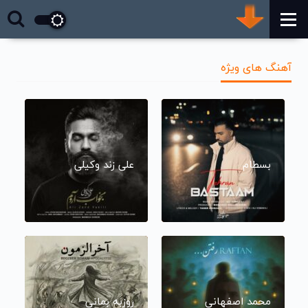
آهنگ های ویژه
بسطام
علی زند وکیلی
محمد اصفهانی
روزبه بمانی