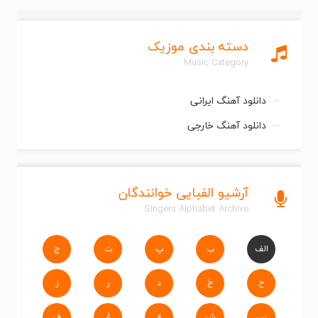
دسته بندی موزیک
Music Category
دانلود آهنگ ایرانی
دانلود آهنگ خارجی
آرشیو الفبایی خوانندگان
Singers Alphabet Archive
الف
ب
پ
ت
ج
ح
خ
د
ر
ز
س
ش
ع
غ
ف