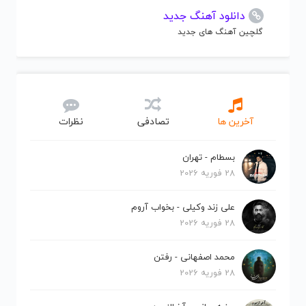
دانلود آهنگ جدید
گلچین آهنگ های جدید
آخرین ها
تصادفی
نظرات
بسطام - تهران
28 فوریه 2026
علی زند وکیلی - بخواب آروم
28 فوریه 2026
محمد اصفهانی - رفتن
28 فوریه 2026