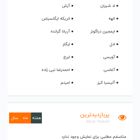
اد شیران
آرش
الهه
انریکه ایگلسیاس
ایمجین دراگونز
آریانا گرانده
ادل
ایگلز
آویسی
ایرج
آغاسی
احمدرضا نبی زاده
آلیسیا کیز
امینم
پربازدیدترین
هفته
ماه
سال
Most Visited
متاسفم مطلبی برای نمایش وجود ندارد