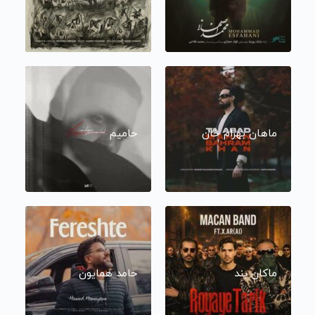
ماهان بهرام خان
حامیم
ماکان بند
حامد همایون