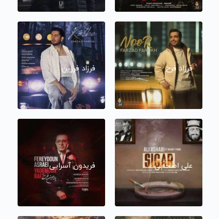
فرزاد فرخ
فرزاد فرزین
علی اصحابی
فریدون آسرایی