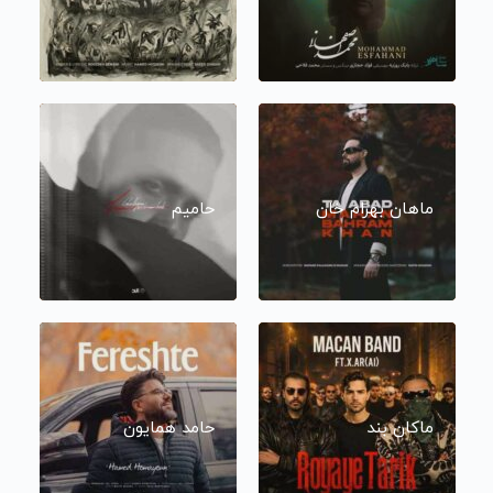
ماهان بهرام خان
حامیم
ماکان بند
حامد همایون