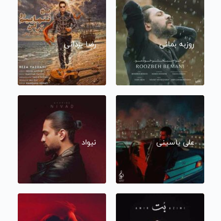
روزبه بمانی
رضا یزدانی
علی یاسینی
نیواد