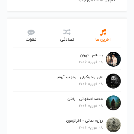
گلچین آهنگ های جدید
آخرین ها
تصادفی
نظرات
بسطام - تهران
28 فوریه 2026
علی زند وکیلی - بخواب آروم
28 فوریه 2026
محمد اصفهانی - رفتن
28 فوریه 2026
روزبه بمانی - آخرالزمون
28 فوریه 2026