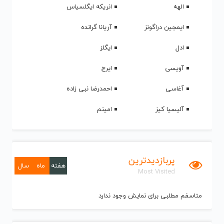
الهه
انریکه ایگلسیاس
ایمجین دراگونز
آریانا گرانده
ادل
ایگلز
آویسی
ایرج
آغاسی
احمدرضا نبی زاده
آلیسیا کیز
امینم
پربازدیدترین
هفته
ماه
سال
Most Visited
متاسفم مطلبی برای نمایش وجود ندارد