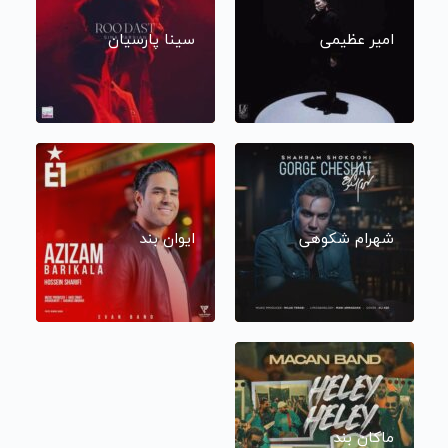
امیر عظیمی
سینا پارسیان
شهرام شکوهی
ایوان بند
ماکان بند