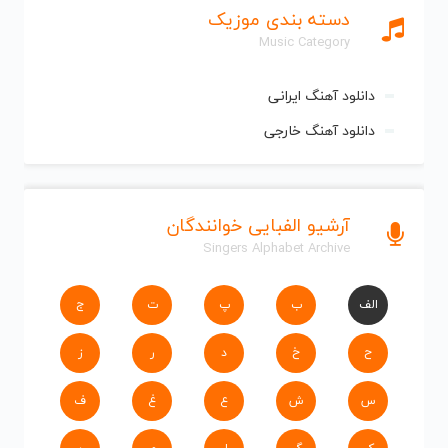
دسته بندی موزیک
Music Category
دانلود آهنگ ایرانی
دانلود آهنگ خارجی
آرشیو الفبایی خوانندگان
Singers Alphabet Archive
الف
ب
پ
ت
ج
ح
خ
د
ر
ز
س
ش
ع
غ
ف