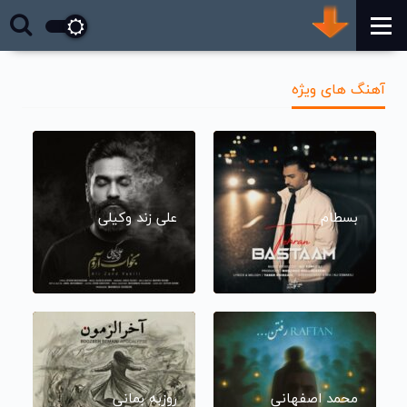
آهنگ های ویژه
بسطام
علی زند وکیلی
محمد اصفهانی
روزبه بمانی