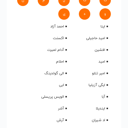
ک
گ
ل
م
ن
و
ه
ی
اینا
احمد آزاد
امید حاجیلی
اکسنت
افشین
آدام لمبرت
امید
احلام
امیر تتلو
الی گولدینگ
ایگی آزیلیا
ابی
آبا
الویس پریسلی
ایندیلا
آشر
اد شیران
آرش