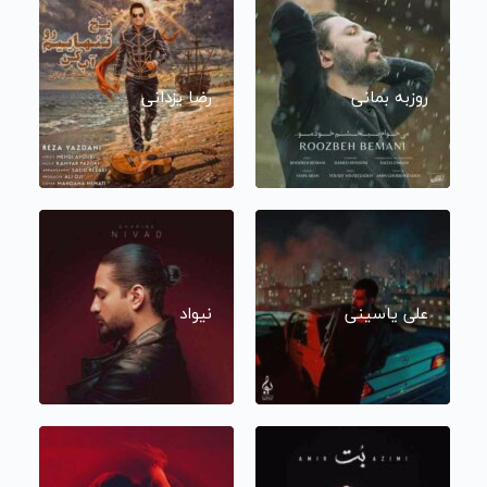
روزبه بمانی
رضا یزدانی
علی یاسینی
نیواد