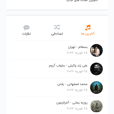
گلچین آهنگ های جدید
آخرین ها
تصادفی
نظرات
بسطام - تهران
28 فوریه 2026
علی زند وکیلی - بخواب آروم
28 فوریه 2026
محمد اصفهانی - رفتن
28 فوریه 2026
روزبه بمانی - آخرالزمون
28 فوریه 2026