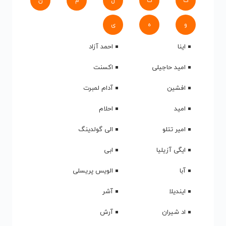
ک
گ
ل
م
ن
و
ه
ی
اینا
احمد آزاد
امید حاجیلی
اکسنت
افشین
آدام لمبرت
امید
احلام
امیر تتلو
الی گولدینگ
ایگی آزیلیا
ابی
آبا
الویس پریسلی
ایندیلا
آشر
اد شیران
آرش