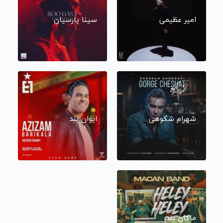
امیر عظیمی
سینا پارسیان
شهرام شکوهی
ایوان بند
ماکان بند