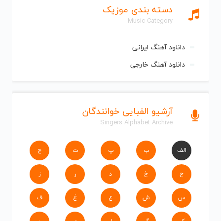
دسته بندی موزیک
Music Category
دانلود آهنگ ایرانی
دانلود آهنگ خارجی
آرشیو الفبایی خوانندگان
Singers Alphabet Archive
الف
ب
پ
ت
ج
ح
خ
د
ر
ز
س
ش
ع
غ
ف