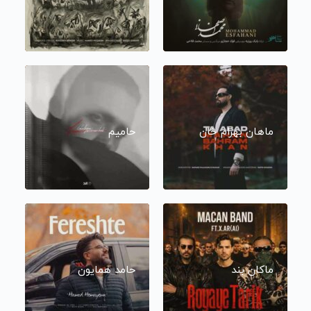
ماهان بهرام خان
حامیم
ماکان بند
حامد همایون