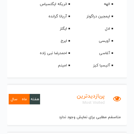
الهه
انریکه ایگلسیاس
ایمجین دراگونز
آریانا گرانده
ادل
ایگلز
آویسی
ایرج
آغاسی
احمدرضا نبی زاده
آلیسیا کیز
امینم
پربازدیدترین
هفته
ماه
سال
Most Visited
متاسفم مطلبی برای نمایش وجود ندارد