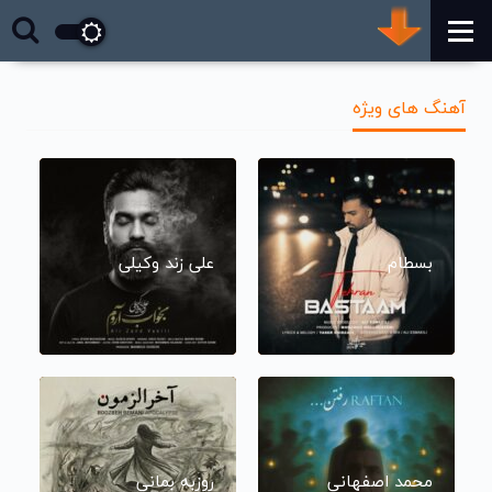
آهنگ های ویژه
بسطام
علی زند وکیلی
محمد اصفهانی
روزبه بمانی