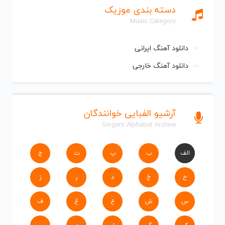
دسته بندی موزیک
Music Category
دانلود آهنگ ایرانی
دانلود آهنگ خارجی
آرشیو الفبایی خوانندگان
Singers Alphabet Archive
الف
ب
پ
ت
ج
ح
خ
د
ر
ز
س
ش
ع
غ
ف