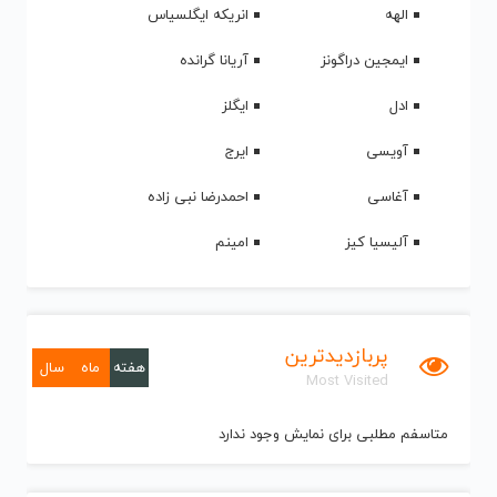
الهه
انریکه ایگلسیاس
ایمجین دراگونز
آریانا گرانده
ادل
ایگلز
آویسی
ایرج
آغاسی
احمدرضا نبی زاده
آلیسیا کیز
امینم
پربازدیدترین
هفته
ماه
سال
Most Visited
متاسفم مطلبی برای نمایش وجود ندارد