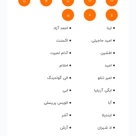
ک
گ
ل
م
ن
و
ه
ی
اینا
احمد آزاد
امید حاجیلی
اکسنت
افشین
آدام لمبرت
امید
احلام
امیر تتلو
الی گولدینگ
ایگی آزیلیا
ابی
آبا
الویس پریسلی
ایندیلا
آشر
اد شیران
آرش