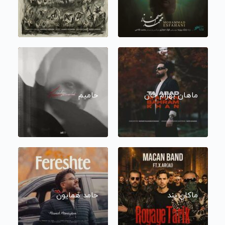
ماهان بهرام خان
حامیم
ماکان بند
حامد همایون