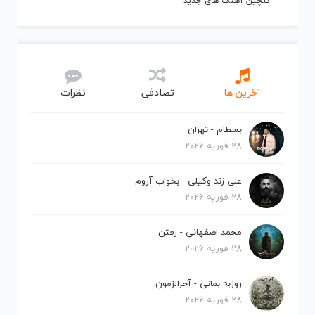
گلچین آهنگ های جدید
آخرین ها
تصادفی
نظرات
بسطام - تهران
28 فوریه 2026
علی زند وکیلی - بخواب آروم
28 فوریه 2026
محمد اصفهانی - رفتن
28 فوریه 2026
روزبه بمانی - آخرالزمون
28 فوریه 2026