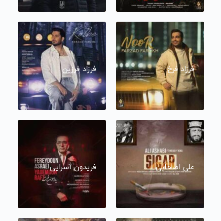
فرزاد فرخ
فرزاد فرزین
علی اصحابی
فریدون آسرایی