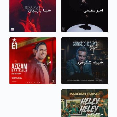
امیر عظیمی
سینا پارسیان
شهرام شکوهی
ایوان بند
ماکان بند