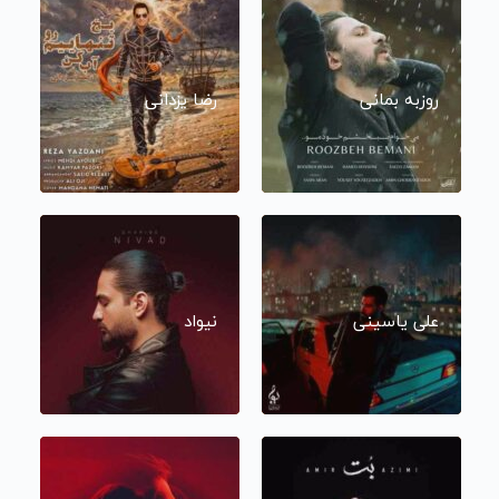
روزبه بمانی
رضا یزدانی
علی یاسینی
نیواد