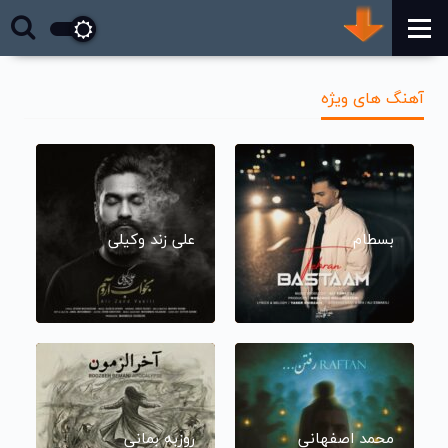
آهنگ های ویژه
بسطام
علی زند وکیلی
محمد اصفهانی
روزبه بمانی