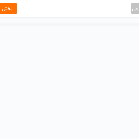
رجی
پخش و 