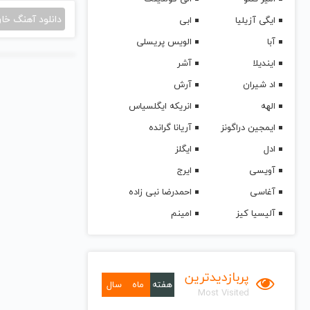
دانلود آهنگ خا
ایگی آزیلیا
ابی
آبا
الویس پریسلی
ایندیلا
آشر
اد شیران
آرش
الهه
انریکه ایگلسیاس
ایمجین دراگونز
آریانا گرانده
ادل
ایگلز
آویسی
ایرج
آغاسی
احمدرضا نبی زاده
آلیسیا کیز
امینم
پربازدیدترین
هفته
ماه
سال
Most Visited