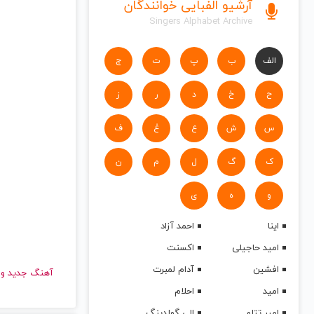
آرشیو الفبایی خوانندگان
Singers Alphabet Archive
الف
ب
پ
ت
ج
ح
خ
د
ر
ز
س
ش
ع
غ
ف
ک
گ
ل
م
ن
و
ه
ی
اینا
احمد آزاد
امید حاجیلی
اکسنت
افشین
آدام لمبرت
آهنگ جدید
امید
احلام
امیر تتلو
الی گولدینگ