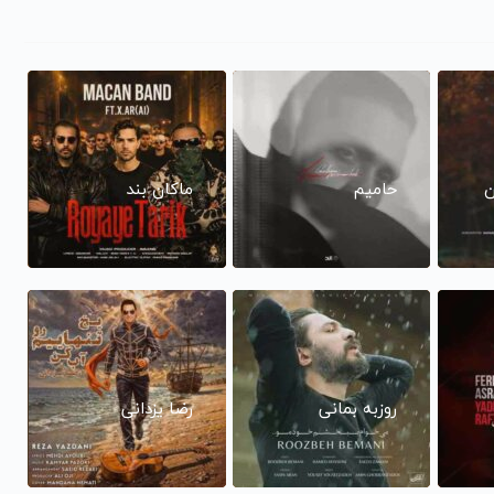
ن
حامیم
ماکان بند
روزبه بمانی
رضا یزدانی