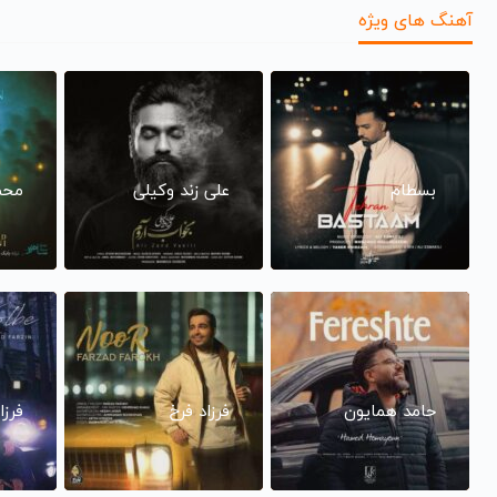
آهنگ های ویژه
بسطام
علی زند وکیلی
محم
حامد همایون
فرزاد فرخ
فرزا