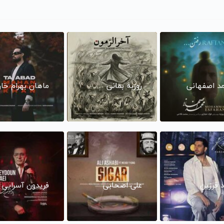
د اصفهانی
روزبه بمانی
ماهان بهرام خا
د فرزین
علی اصحابی
فریدون آسرایی