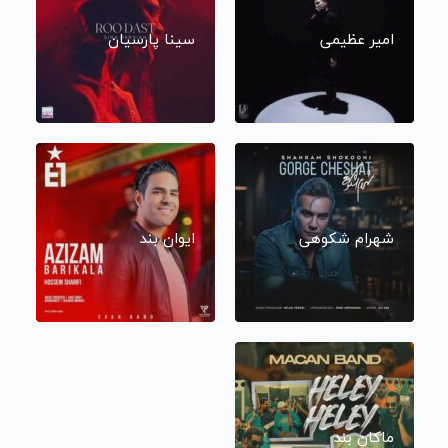
امیر عظیمی
سینا پارسیان
شهرام شکوهی
ایوان بند
ماکان بند