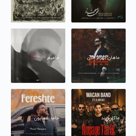
ماهان بهرام خان
حامیم
ماکان بند
حامد همایون