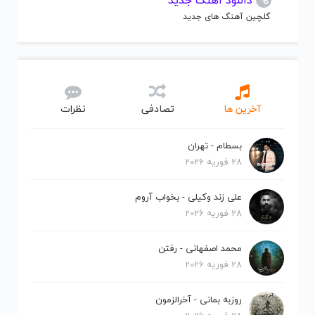
دانلود آهنگ جدید
گلچین آهنگ های جدید
آخرین ها
تصادفی
نظرات
بسطام - تهران
28 فوریه 2026
علی زند وکیلی - بخواب آروم
28 فوریه 2026
محمد اصفهانی - رفتن
28 فوریه 2026
روزبه بمانی - آخرالزمون