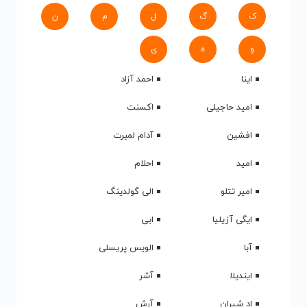
ک
گ
ل
م
ن
و
ه
ی
اینا
احمد آزاد
امید حاجیلی
اکسنت
افشین
آدام لمبرت
امید
احلام
امیر تتلو
الی گولدینگ
ایگی آزیلیا
ابی
آبا
الویس پریسلی
ایندیلا
آشر
اد شیران
آرش