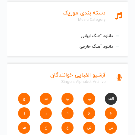
دسته بندی موزیک
Music Category
دانلود آهنگ ایرانی
دانلود آهنگ خارجی
آرشیو الفبایی خوانندگان
Singers Alphabet Archive
الف
ب
پ
ت
ج
ح
خ
د
ر
ز
س
ش
ع
غ
ف