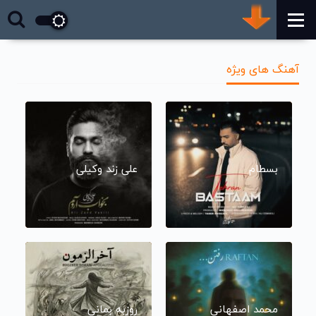
آهنگ های ویژه
بسطام
علی زند وکیلی
محمد اصفهانی
روزبه بمانی