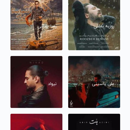
روزبه بمانی
رضا یزدانی
علی یاسینی
نیواد