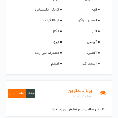
الهه
انریکه ایگلسیاس
ایمجین دراگونز
آریانا گرانده
ادل
ایگلز
آویسی
ایرج
آغاسی
احمدرضا نبی زاده
آلیسیا کیز
امینم
پربازدیدترین
هفته
ماه
سال
Most Visited
متاسفم مطلبی برای نمایش وجود ندارد