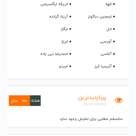
الهه
انریکه ایگلسیاس
ایمجین دراگونز
آریانا گرانده
ادل
ایگلز
آویسی
ایرج
آغاسی
احمدرضا نبی زاده
آلیسیا کیز
امینم
پربازدیدترین
هفته
ماه
سال
Most Visited
متاسفم مطلبی برای نمایش وجود ندارد