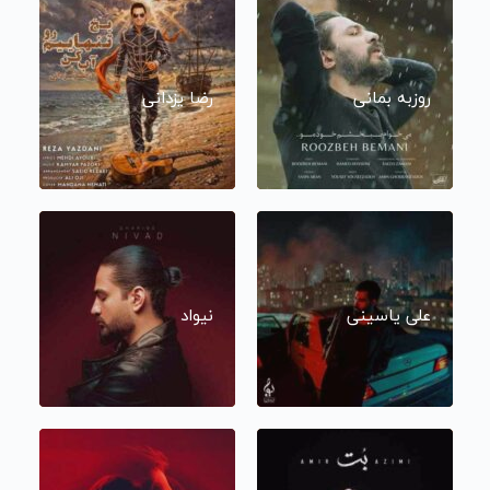
روزبه بمانی
رضا یزدانی
علی یاسینی
نیواد