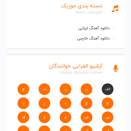
دسته بندی موزیک
Music Category
دانلود آهنگ ایرانی
دانلود آهنگ خارجی
آرشیو الفبایی خوانندگان
Singers Alphabet Archive
الف
ب
پ
ت
ج
ح
خ
د
ر
ز
س
ش
ع
غ
ف