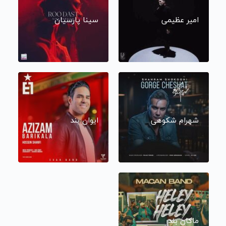
امیر عظیمی
سینا پارسیان
شهرام شکوهی
ایوان بند
ماکان بند