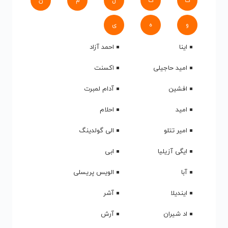
ک
گ
ل
م
ن
و
ه
ی
اینا
احمد آزاد
امید حاجیلی
اکسنت
افشین
آدام لمبرت
امید
احلام
امیر تتلو
الی گولدینگ
ایگی آزیلیا
ابی
آبا
الویس پریسلی
ایندیلا
آشر
اد شیران
آرش