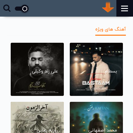
آهنگ های ویژه
بسطام
علی زند وکیلی
محمد اصفهانی
روزبه بمانی