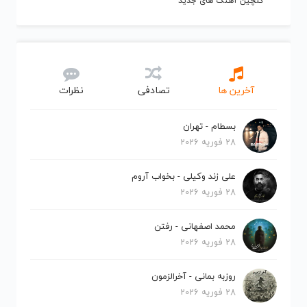
گلچین آهنگ های جدید
آخرین ها
تصادفی
نظرات
بسطام - تهران
28 فوریه 2026
علی زند وکیلی - بخواب آروم
28 فوریه 2026
محمد اصفهانی - رفتن
28 فوریه 2026
روزبه بمانی - آخرالزمون
28 فوریه 2026