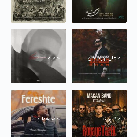
ماهان بهرام خان
حامیم
ماکان بند
حامد همایون