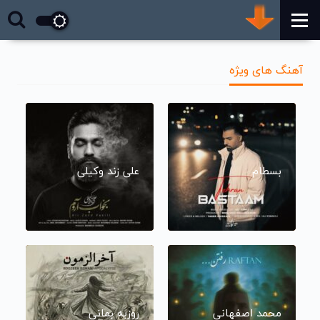
آهنگ های ویژه
بسطام
علی زند وکیلی
محمد اصفهانی
روزبه بمانی