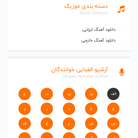
دسته بندی موزیک
Music Category
دانلود آهنگ ایرانی
دانلود آهنگ خارجی
آرشیو الفبایی خوانندگان
Singers Alphabet Archive
الف
ب
پ
ت
ج
ح
خ
د
ر
ز
س
ش
ع
غ
ف