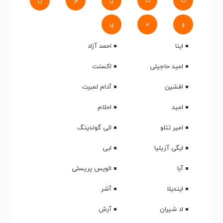
ک
گ
ل
م
ن
و
ه
ی
اینا
احمد آزاد
امید حاجیلی
اکسنت
افشین
آدام لمبرت
امید
احلام
امیر تتلو
الی گولدینگ
ایگی آزیلیا
ابی
آبا
الویس پریسلی
ایندیلا
آشر
اد شیران
آرش