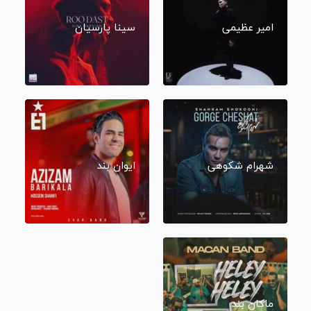
امیر عظیمی
سینا پارسیان
شهرام شکوهی
ایوان بند
ماکان بند