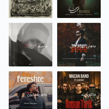
ماهان بهرام خان
حامیم
ماکان بند
حامد همایون