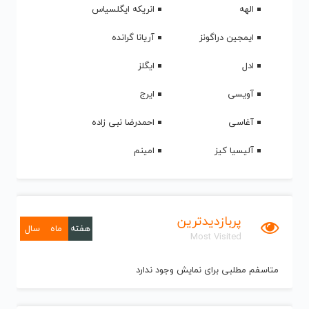
الهه
انریکه ایگلسیاس
ایمجین دراگونز
آریانا گرانده
ادل
ایگلز
آویسی
ایرج
آغاسی
احمدرضا نبی زاده
آلیسیا کیز
امینم
پربازدیدترین
هفته
ماه
سال
Most Visited
متاسفم مطلبی برای نمایش وجود ندارد