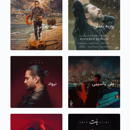
روزبه بمانی
رضا یزدانی
علی یاسینی
نیواد