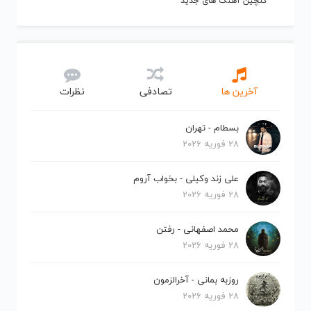
گلچین آهنگ های جدید
آخرین ها
تصادفی
نظرات
بسطام - تهران
28 فوریه 2026
علی زند وکیلی - بخواب آروم
28 فوریه 2026
محمد اصفهانی - رفتن
28 فوریه 2026
روزبه بمانی - آخرالزمون
28 فوریه 2026