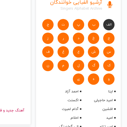
آرشیو الفبایی خوانندگان
Singers Alphabet Archive
الف
ب
پ
ت
ج
ح
خ
د
ر
ز
س
ش
ع
غ
ف
ک
گ
ل
م
ن
و
ه
ی
اینا
احمد آزاد
امید حاجیلی
اکسنت
افشین
آدام لمبرت
آهنگ جدید
امید
احلام
امیر تتلو
الی گولدینگ