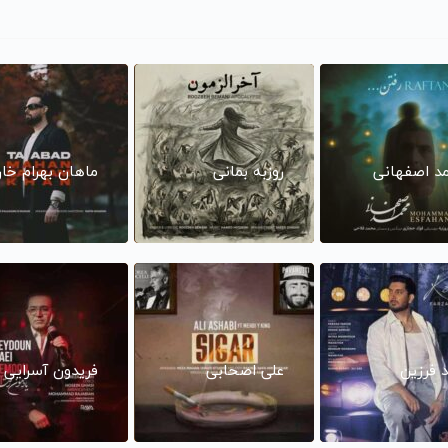
د اصفهانی
روزبه بمانی
ماهان بهرام خا
د فرزین
علی اصحابی
فریدون آسرایی