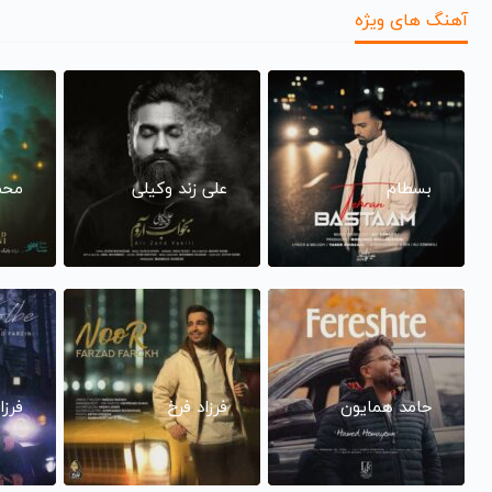
آهنگ های ویژه
بسطام
علی زند وکیلی
محم
حامد همایون
فرزاد فرخ
فرزا