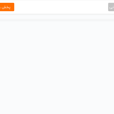
نی
پخش و 