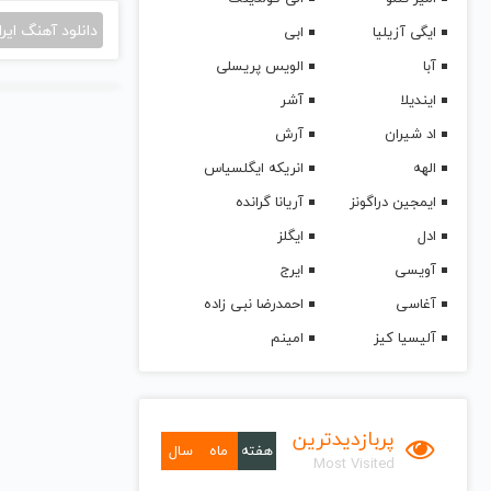
دانلود آهنگ ایرا
ایگی آزیلیا
ابی
آبا
الویس پریسلی
ایندیلا
آشر
اد شیران
آرش
الهه
انریکه ایگلسیاس
ایمجین دراگونز
آریانا گرانده
ادل
ایگلز
آویسی
ایرج
آغاسی
احمدرضا نبی زاده
آلیسیا کیز
امینم
پربازدیدترین
هفته
ماه
سال
Most Visited