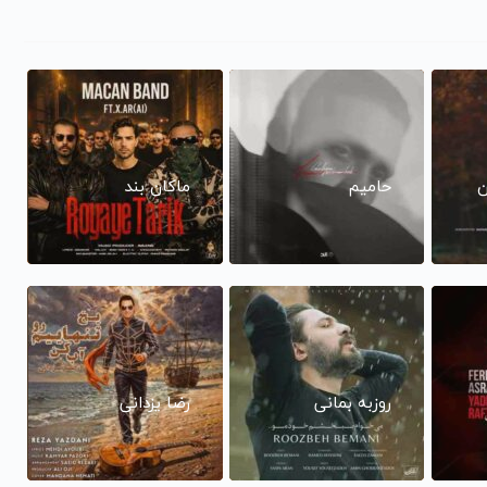
ن
حامیم
ماکان بند
روزبه بمانی
رضا یزدانی