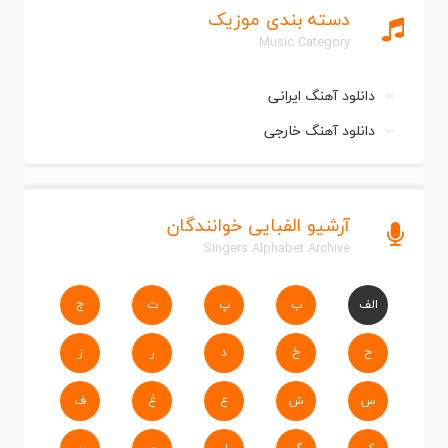
دسته بندی موزیک
Music Category
دانلود آهنگ ایرانی
دانلود آهنگ خارجی
آرشیو الفبایی خوانندگان
Singers Alphabet Archive
الف
ب
پ
ت
ج
ح
خ
د
ر
ز
س
ش
ع
غ
ف