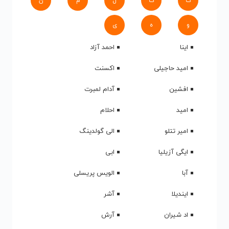
ک
گ
ل
م
ن
و
ه
ی
اینا
احمد آزاد
امید حاجیلی
اکسنت
افشین
آدام لمبرت
امید
احلام
امیر تتلو
الی گولدینگ
ایگی آزیلیا
ابی
آبا
الویس پریسلی
ایندیلا
آشر
اد شیران
آرش