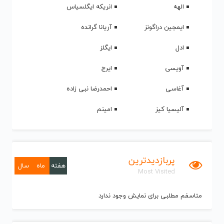
الهه
انریکه ایگلسیاس
ایمجین دراگونز
آریانا گرانده
ادل
ایگلز
آویسی
ایرج
آغاسی
احمدرضا نبی زاده
آلیسیا کیز
امینم
پربازدیدترین
هفته
ماه
سال
Most Visited
متاسفم مطلبی برای نمایش وجود ندارد