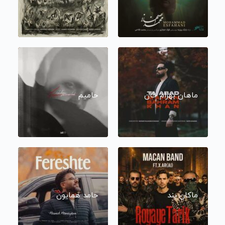
ماهان بهرام خان
حامیم
ماکان بند
حامد همایون