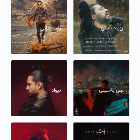
روزبه بمانی
رضا یزدانی
علی یاسینی
نیواد