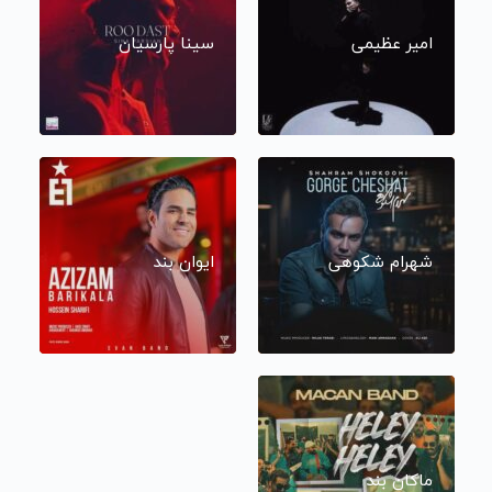
امیر عظیمی
سینا پارسیان
شهرام شکوهی
ایوان بند
ماکان بند