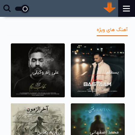
آهنگ های ویژه
بسطام
علی زند وکیلی
محمد اصفهانی
روزبه بمانی