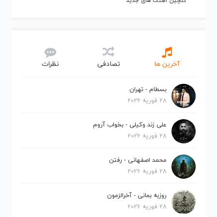
گلچین آهنگ های جدید
آخرین ها
تصادفی
نظرات
بسطام - تهران
28 فوریه 2026
علی زند وکیلی - بخواب آروم
28 فوریه 2026
محمد اصفهانی - رفتن
28 فوریه 2026
روزبه بمانی - آخرالزمون
28 فوریه 2026