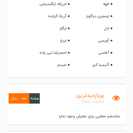
الهه
انریکه ایگلسیاس
ایمجین دراگونز
آریانا گرانده
ادل
ایگلز
آویسی
ایرج
آغاسی
احمدرضا نبی زاده
آلیسیا کیز
امینم
پربازدیدترین
هفته
ماه
سال
Most Visited
متاسفم مطلبی برای نمایش وجود ندارد