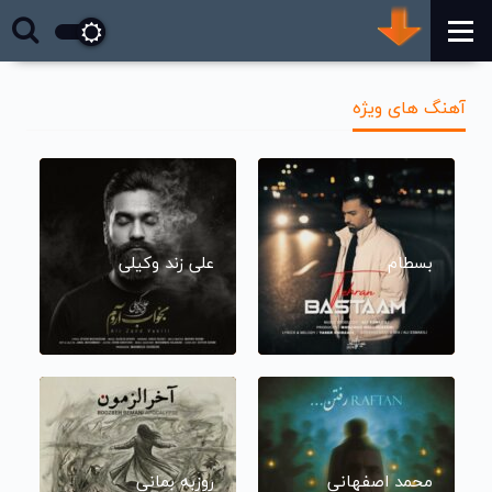
آهنگ های ویژه
بسطام
علی زند وکیلی
محمد اصفهانی
روزبه بمانی