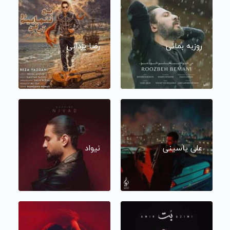
روزبه بمانی
رضا یزدانی
علی یاسینی
نیواد