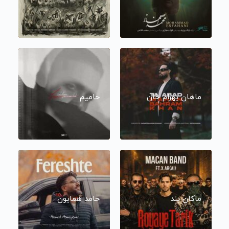
ماهان بهرام خان
حامیم
ماکان بند
حامد همایون