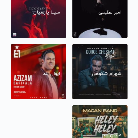
امیر عظیمی
سینا پارسیان
شهرام شکوهی
ایوان بند
ماکان بند