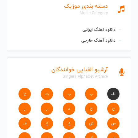
دسته بندی موزیک
Music Category
دانلود آهنگ ایرانی
دانلود آهنگ خارجی
آرشیو الفبایی خوانندگان
Singers Alphabet Archive
الف
ب
پ
ت
ج
ح
خ
د
ر
ز
س
ش
ع
غ
ف