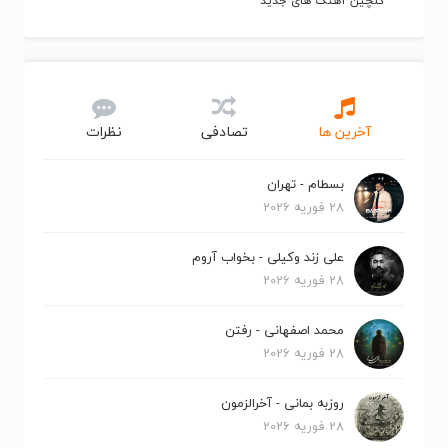
گلچین آهنگ های جدید
آخرین ها
تصادفی
نظرات
بسطام - تهران
28 فوریه 2026
علی زند وکیلی - بخواب آروم
28 فوریه 2026
محمد اصفهانی - رفتن
28 فوریه 2026
روزبه بمانی - آخرالزمون
28 فوریه 2026