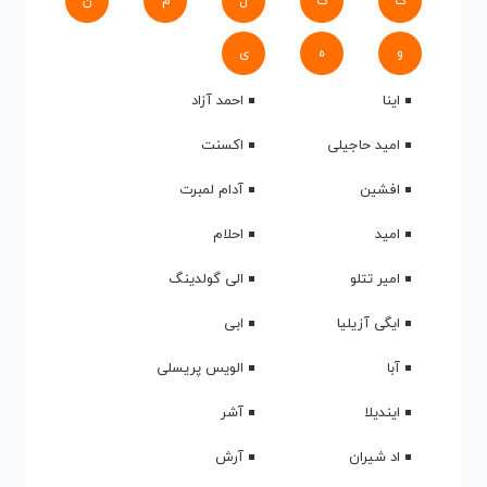
ک
گ
ل
م
ن
و
ه
ی
اینا
احمد آزاد
امید حاجیلی
اکسنت
افشین
آدام لمبرت
امید
احلام
امیر تتلو
الی گولدینگ
ایگی آزیلیا
ابی
آبا
الویس پریسلی
ایندیلا
آشر
اد شیران
آرش