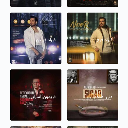
فرزاد فرخ
فرزاد فرزین
علی اصحابی
فریدون آسرایی