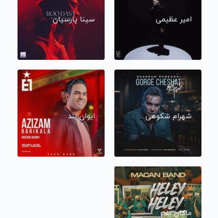
امیر عظیمی
سینا پارسیان
شهرام شکوهی
ایوان بند
ماکان بند