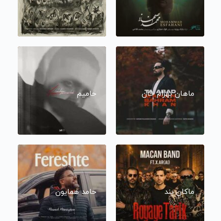
ماهان بهرام خان
حامیم
ماکان بند
حامد همایون