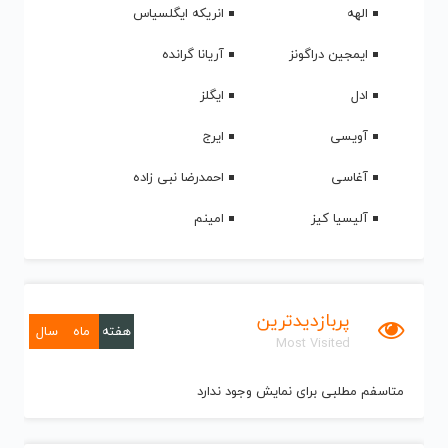
الهه
انریکه ایگلسیاس
ایمجین دراگونز
آریانا گرانده
ادل
ایگلز
آویسی
ایرج
آغاسی
احمدرضا نبی زاده
آلیسیا کیز
امینم
پربازدیدترین
هفته
ماه
سال
Most Visited
متاسفم مطلبی برای نمایش وجود ندارد