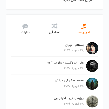
گلچین آهنگ های جدید
آخرین ها
تصادفی
نظرات
بسطام - تهران
28 فوریه 2026
علی زند وکیلی - بخواب آروم
28 فوریه 2026
محمد اصفهانی - رفتن
28 فوریه 2026
روزبه بمانی - آخرالزمون
28 فوریه 2026