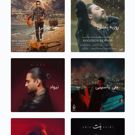
روزبه بمانی
رضا یزدانی
علی یاسینی
نیواد