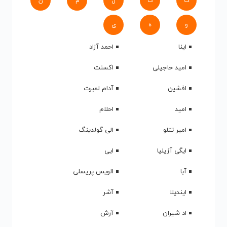
ک
گ
ل
م
ن
و
ه
ی
اینا
احمد آزاد
امید حاجیلی
اکسنت
افشین
آدام لمبرت
امید
احلام
امیر تتلو
الی گولدینگ
ایگی آزیلیا
ابی
آبا
الویس پریسلی
ایندیلا
آشر
اد شیران
آرش