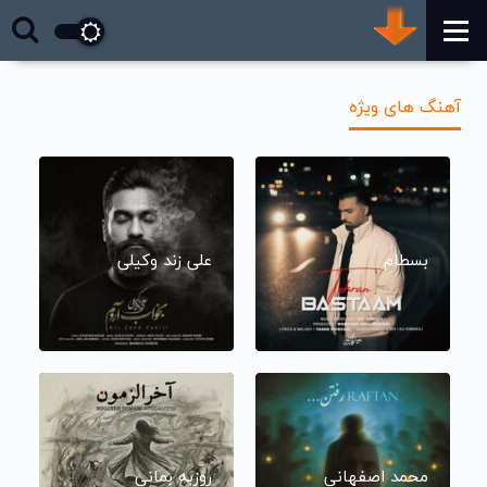
آهنگ های ویژه
بسطام
علی زند وکیلی
محمد اصفهانی
روزبه بمانی