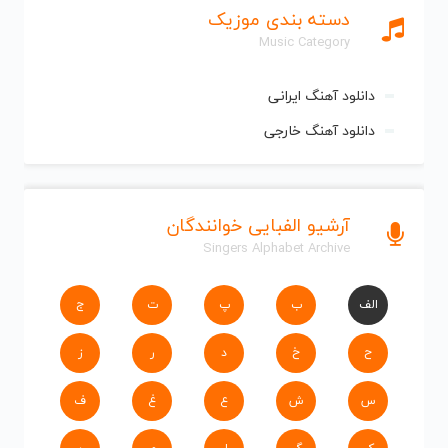
دسته بندی موزیک
Music Category
دانلود آهنگ ایرانی
دانلود آهنگ خارجی
آرشیو الفبایی خوانندگان
Singers Alphabet Archive
الف
ب
پ
ت
ج
ح
خ
د
ر
ز
س
ش
ع
غ
ف