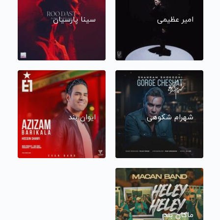
امیر عظیمی
سینا پارسیان
شهرام شکوهی
ایوان بند
ماکان بند