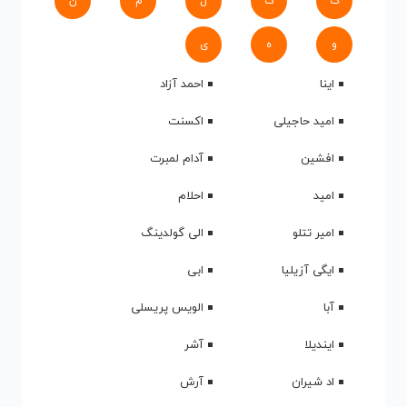
ک
گ
ل
م
ن
و
ه
ی
اینا
احمد آزاد
امید حاجیلی
اکسنت
افشین
آدام لمبرت
امید
احلام
امیر تتلو
الی گولدینگ
ایگی آزیلیا
ابی
آبا
الویس پریسلی
ایندیلا
آشر
اد شیران
آرش