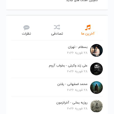
گلچین آهنگ های جدید
آخرین ها
تصادفی
نظرات
بسطام - تهران
28 فوریه 2026
علی زند وکیلی - بخواب آروم
28 فوریه 2026
محمد اصفهانی - رفتن
28 فوریه 2026
روزبه بمانی - آخرالزمون
28 فوریه 2026