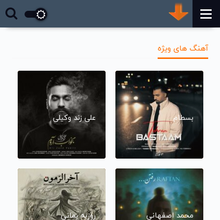
آهنگ های ویژه
بسطام
علی زند وکیلی
محمد اصفهانی
روزبه بمانی