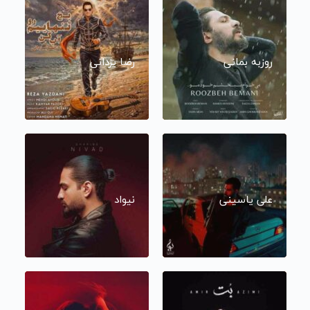
روزبه بمانی
رضا یزدانی
علی یاسینی
نیواد