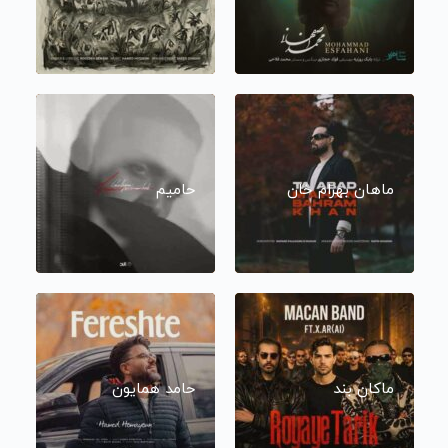
ماهان بهرام خان
حامیم
ماکان بند
حامد همایون