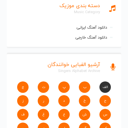
دسته بندی موزیک
Music Category
دانلود آهنگ ایرانی
دانلود آهنگ خارجی
آرشیو الفبایی خوانندگان
Singers Alphabet Archive
الف
ب
پ
ت
ج
ح
خ
د
ر
ز
س
ش
ع
غ
ف