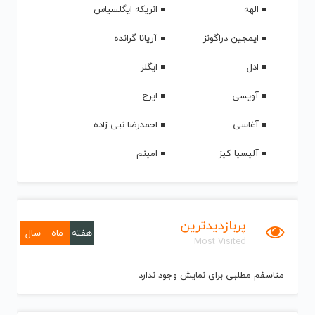
الهه
انریکه ایگلسیاس
ایمجین دراگونز
آریانا گرانده
ادل
ایگلز
آویسی
ایرج
آغاسی
احمدرضا نبی زاده
آلیسیا کیز
امینم
پربازدیدترین
هفته
ماه
سال
Most Visited
متاسفم مطلبی برای نمایش وجود ندارد