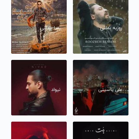
روزبه بمانی
رضا یزدانی
علی یاسینی
نیواد