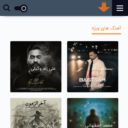
آهنگ های ویژه
بسطام
علی زند وکیلی
محمد اصفهانی
روزبه بمانی