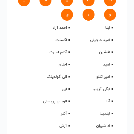
ک
گ
ل
م
ن
و
ه
ی
اینا
احمد آزاد
امید حاجیلی
اکسنت
افشین
آدام لمبرت
امید
احلام
امیر تتلو
الی گولدینگ
ایگی آزیلیا
ابی
آبا
الویس پریسلی
ایندیلا
آشر
اد شیران
آرش