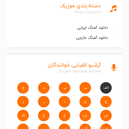
دسته بندی موزیک
Music Category
دانلود آهنگ ایرانی
دانلود آهنگ خارجی
آرشیو الفبایی خوانندگان
Singers Alphabet Archive
الف
ب
پ
ت
ج
ح
خ
د
ر
ز
س
ش
ع
غ
ف