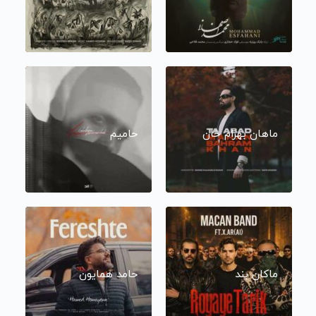
ماهان بهرام خان
حامیم
ماکان بند
حامد همایون