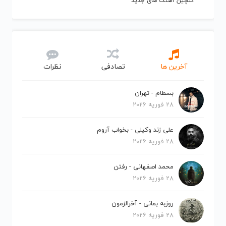
گلچین آهنگ های جدید
آخرین ها
تصادفی
نظرات
بسطام - تهران
28 فوریه 2026
علی زند وکیلی - بخواب آروم
28 فوریه 2026
محمد اصفهانی - رفتن
28 فوریه 2026
روزبه بمانی - آخرالزمون
28 فوریه 2026