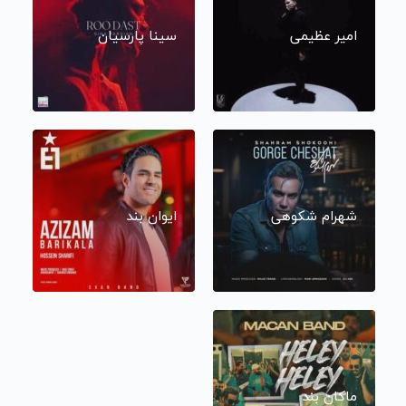
امیر عظیمی
سینا پارسیان
شهرام شکوهی
ایوان بند
ماکان بند