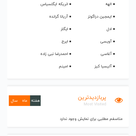
الهه
انریکه ایگلسیاس
ایمجین دراگونز
آریانا گرانده
ادل
ایگلز
آویسی
ایرج
آغاسی
احمدرضا نبی زاده
آلیسیا کیز
امینم
پربازدیدترین
هفته
ماه
سال
Most Visited
متاسفم مطلبی برای نمایش وجود ندارد