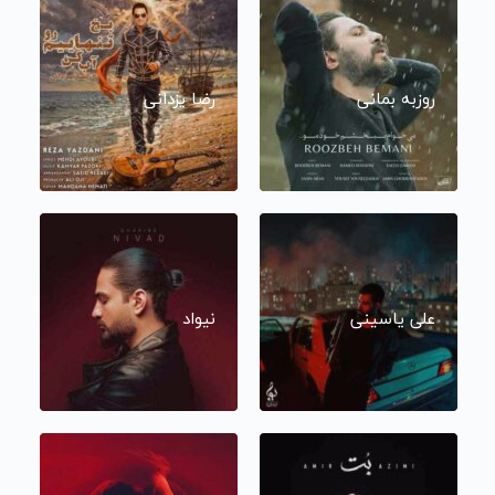
روزبه بمانی
رضا یزدانی
علی یاسینی
نیواد