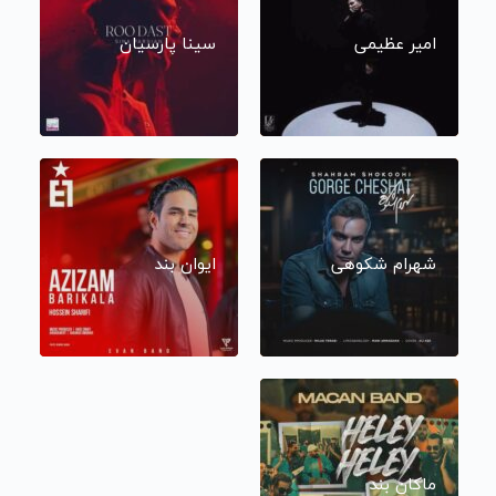
امیر عظیمی
سینا پارسیان
شهرام شکوهی
ایوان بند
ماکان بند