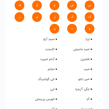
س
ش
ع
غ
ف
ک
گ
ل
م
ن
و
ه
ی
اینا
احمد آزاد
امید حاجیلی
اکسنت
افشین
آدام لمبرت
امید
احلام
امیر تتلو
الی گولدینگ
ایگی آزیلیا
ابی
آبا
الویس پریسلی