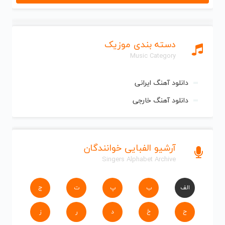
دسته بندی موزیک
Music Category
دانلود آهنگ ایرانی
دانلود آهنگ خارجی
آرشیو الفبایی خوانندگان
Singers Alphabet Archive
الف
ب
پ
ت
ج
ح
خ
د
ر
ز