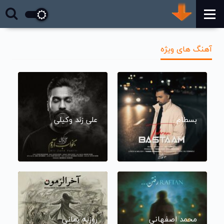
آهنگ های ویژه
بسطام
علی زند وکیلی
محمد اصفهانی
روزبه بمانی