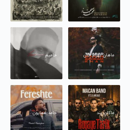
ماهان بهرام خان
حامیم
ماکان بند
حامد همایون