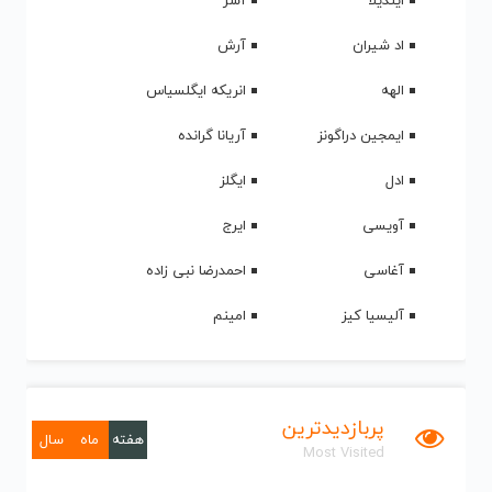
ایندیلا
آشر
اد شیران
آرش
الهه
انریکه ایگلسیاس
ایمجین دراگونز
آریانا گرانده
ادل
ایگلز
آویسی
ایرج
آغاسی
احمدرضا نبی زاده
آلیسیا کیز
امینم
پربازدیدترین
هفته
ماه
سال
Most Visited