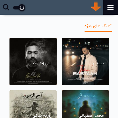
آهنگ های ویژه
بسطام
علی زند وکیلی
محمد اصفهانی
روزبه بمانی