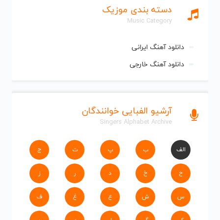
دسته بندی موزیک
Music Category
دانلود آهنگ ایرانی
دانلود آهنگ خارجی
آرشیو الفبایی خوانندگان
Singers Alphabet Archive
الف
ب
پ
ت
ج
ح
خ
د
ر
ز
س
ش
ع
غ
ف