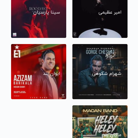
امیر عظیمی
سینا پارسیان
شهرام شکوهی
ایوان بند
ماکان بند