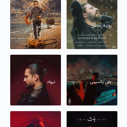
روزبه بمانی
رضا یزدانی
علی یاسینی
نیواد