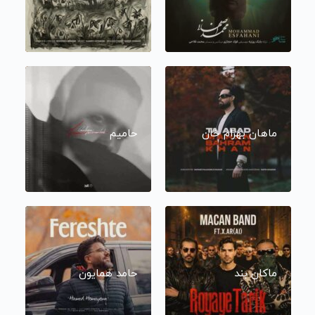
ماهان بهرام خان
حامیم
ماکان بند
حامد همایون