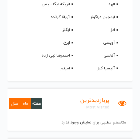
الهه
انریکه ایگلسیاس
ایمجین دراگونز
آریانا گرانده
ادل
ایگلز
آویسی
ایرج
آغاسی
احمدرضا نبی زاده
آلیسیا کیز
امینم
پربازدیدترین
هفته
ماه
سال
Most Visited
متاسفم مطلبی برای نمایش وجود ندارد