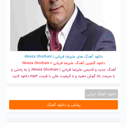
دانلود آهنگ های علیرضا قربانی | Alireza Ghorbani
دانلود گلچین آهنگ علیرضا قربانی • Alireza Ghorbani
آهنگ جدید
و قدیمی علیرضا قربانی | Alireza Ghorbani را به راحتی و
با سرعت بالا گوش دهید و با کیفیت عالی با فرمت mp3 دانلود کنید
دانلود آهنگ ایرانی
پخش و دانلود آهنگ