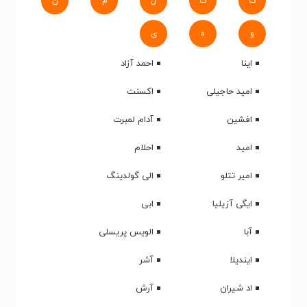
ک
گ
ل
م
ن
و
ه
ی
اینا
احمد آزاد
امید حاجیلی
اکسنت
افشین
آدام لمبرت
امید
احلام
امیر تتلو
الی گولدینگ
ایگی آزیلیا
ابی
آبا
الویس پریسلی
ایندیلا
آشر
اد شیران
آرش