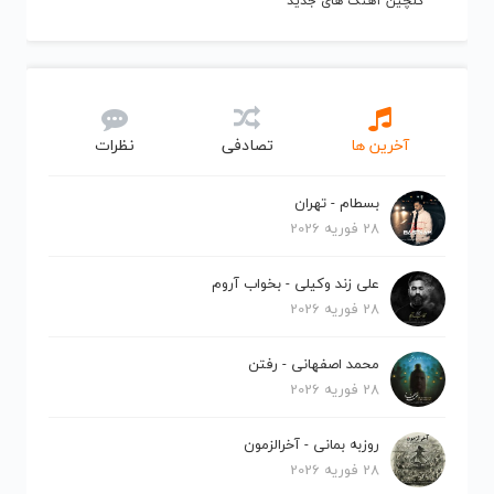
گلچین آهنگ های جدید
آخرین ها
تصادفی
نظرات
بسطام - تهران
28 فوریه 2026
علی زند وکیلی - بخواب آروم
28 فوریه 2026
محمد اصفهانی - رفتن
28 فوریه 2026
روزبه بمانی - آخرالزمون
28 فوریه 2026