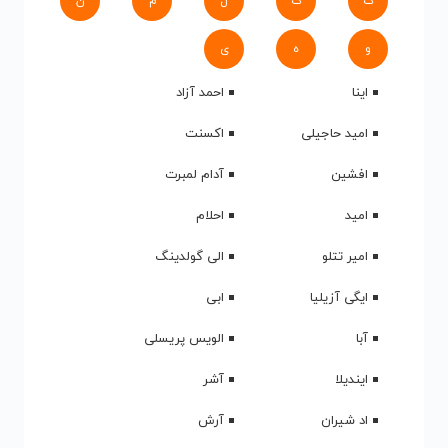
ک
گ
ل
م
ن
و
ه
ی
اینا
احمد آزاد
امید حاجیلی
اکسنت
افشین
آدام لمبرت
امید
احلام
امیر تتلو
الی گولدینگ
ایگی آزیلیا
ابی
آبا
الویس پریسلی
ایندیلا
آشر
اد شیران
آرش