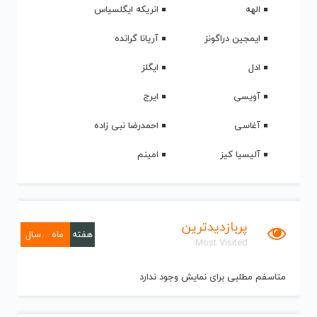
الهه
انریکه ایگلسیاس
ایمجین دراگونز
آریانا گرانده
ادل
ایگلز
آویسی
ایرج
آغاسی
احمدرضا نبی زاده
آلیسیا کیز
امینم
پربازدیدترین
هفته
ماه
سال
Most Visited
متاسفم مطلبی برای نمایش وجود ندارد