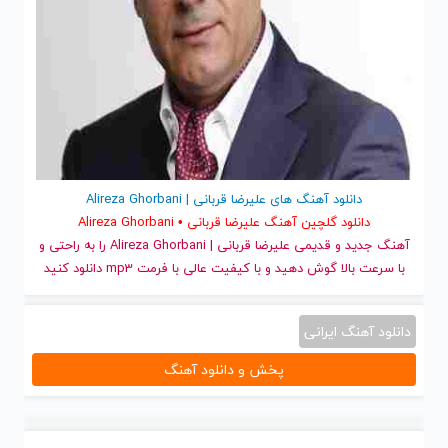
دانلود آهنگ های علیرضا قربانی | Alireza Ghorbani
دانلود گلچین آهنگ علیرضا قربانی • Alireza Ghorbani
آهنگ جدید
و قدیمی علیرضا قربانی | Alireza Ghorbani را به راحتی و
با سرعت بالا گوش دهید و با کیفیت عالی با فرمت mp3 دانلود کنید
دانلود آهنگ ایرانی
پخش و دانلود آهنگ