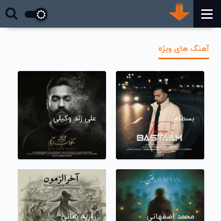
آهنگ های ویژه
بسطام
علی زند وکیلی
محمد اصفهانی
روزبه بمانی