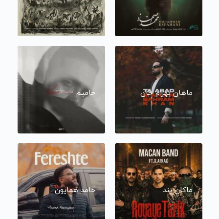
ماهان بهرام خان
حامیم
ماکان بند
حامد همایون