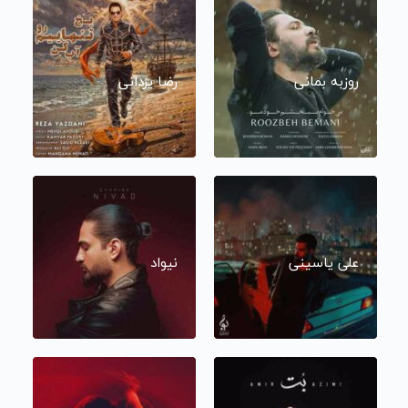
روزبه بمانی
رضا یزدانی
علی یاسینی
نیواد