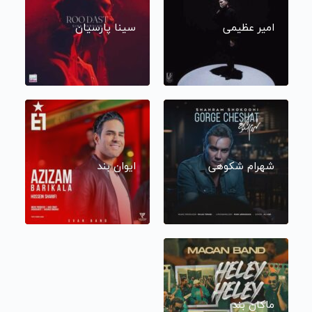
امیر عظیمی
سینا پارسیان
شهرام شکوهی
ایوان بند
ماکان بند