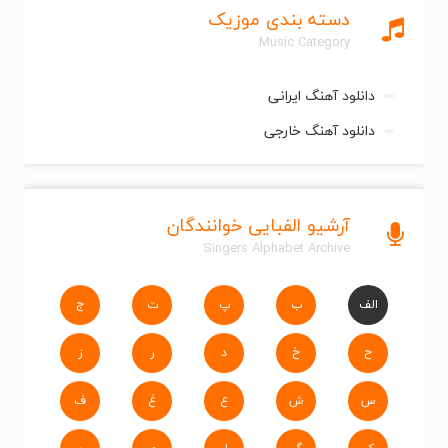
دسته بندی موزیک
Music Category
دانلود آهنگ ایرانی
دانلود آهنگ خارجی
آرشیو الفبایی خوانندگان
Singers Alphabet Archive
الف
ب
پ
ت
ج
ح
خ
د
ر
ز
س
ش
ع
غ
ف