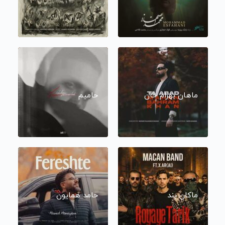
ماهان بهرام خان
حامیم
ماکان بند
حامد همایون