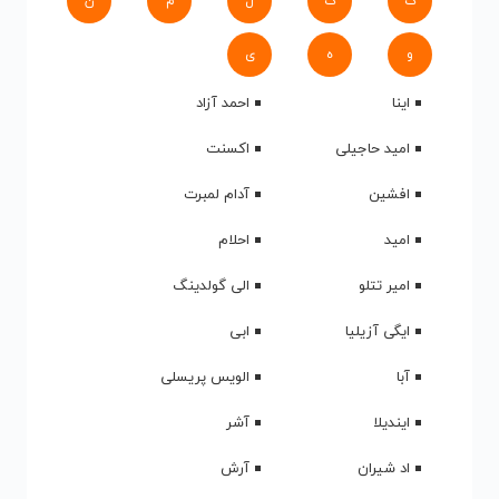
ک
گ
ل
م
ن
و
ه
ی
اینا
احمد آزاد
امید حاجیلی
اکسنت
افشین
آدام لمبرت
امید
احلام
امیر تتلو
الی گولدینگ
ایگی آزیلیا
ابی
آبا
الویس پریسلی
ایندیلا
آشر
اد شیران
آرش