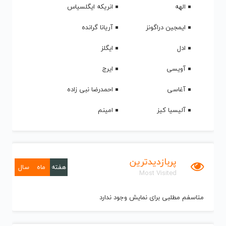
الهه
انریکه ایگلسیاس
ایمجین دراگونز
آریانا گرانده
ادل
ایگلز
آویسی
ایرج
آغاسی
احمدرضا نبی زاده
آلیسیا کیز
امینم
پربازدیدترین
هفته
ماه
سال
Most Visited
متاسفم مطلبی برای نمایش وجود ندارد