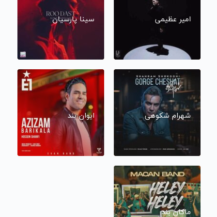
امیر عظیمی
سینا پارسیان
شهرام شکوهی
ایوان بند
ماکان بند