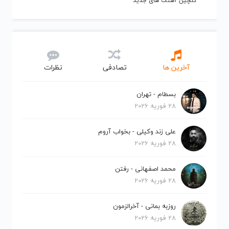
گلچین آهنگ های جدید
آخرین ها
تصادفی
نظرات
بسطام - تهران
28 فوریه 2026
علی زند وکیلی - بخواب آروم
28 فوریه 2026
محمد اصفهانی - رفتن
28 فوریه 2026
روزبه بمانی - آخرالزمون
28 فوریه 2026