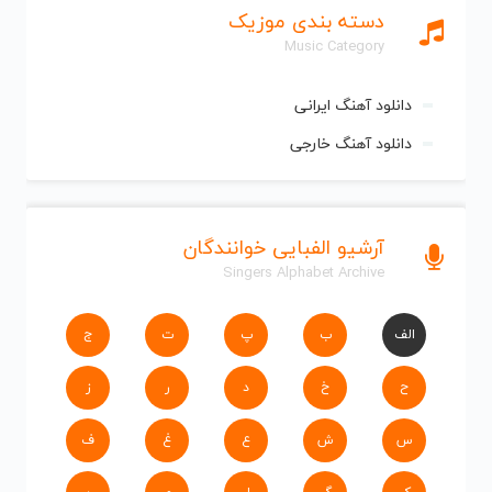
دسته بندی موزیک
Music Category
دانلود آهنگ ایرانی
دانلود آهنگ خارجی
آرشیو الفبایی خوانندگان
Singers Alphabet Archive
الف
ب
پ
ت
ج
ح
خ
د
ر
ز
س
ش
ع
غ
ف