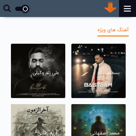
آهنگ های ویژه
بسطام
علی زند وکیلی
محمد اصفهانی
روزبه بمانی