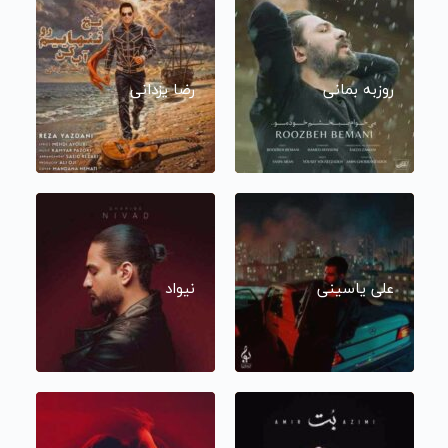
روزبه بمانی
رضا یزدانی
علی یاسینی
نیواد