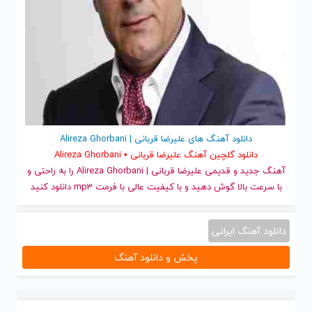
دانلود آهنگ های علیرضا قربانی | Alireza Ghorbani
دانلود گلچین آهنگ علیرضا قربانی • Alireza Ghorbani
آهنگ جدید
و قدیمی علیرضا قربانی | Alireza Ghorbani را به راحتی و
با سرعت بالا گوش دهید و با کیفیت عالی با فرمت mp3 دانلود کنید
دانلود آهنگ ایرانی
پخش و دانلود آهنگ