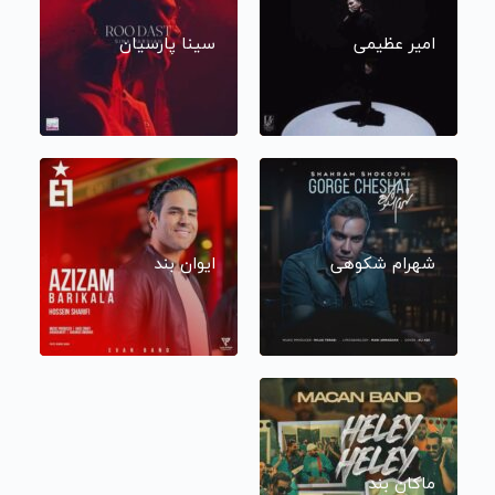
امیر عظیمی
سینا پارسیان
شهرام شکوهی
ایوان بند
ماکان بند