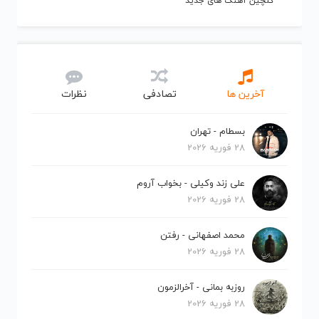
گلچین آهنگ های جدید
آخرین ها
تصادفی
نظرات
بسطام - تهران
28 فوریه 2026
علی زند وکیلی - بخواب آروم
28 فوریه 2026
محمد اصفهانی - رفتن
28 فوریه 2026
روزبه بمانی - آخرالزمون
28 فوریه 2026