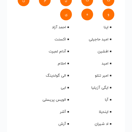
ک
گ
ل
م
ن
و
ه
ی
اینا
احمد آزاد
امید حاجیلی
اکسنت
افشین
آدام لمبرت
امید
احلام
امیر تتلو
الی گولدینگ
ایگی آزیلیا
ابی
آبا
الویس پریسلی
ایندیلا
آشر
اد شیران
آرش