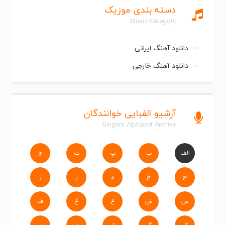
دسته بندی موزیک
Music Category
دانلود آهنگ ایرانی
دانلود آهنگ خارجی
آرشیو الفبایی خوانندگان
Singers Alphabet Archive
الف
ب
پ
ت
ج
ح
خ
د
ر
ز
س
ش
ع
غ
ف