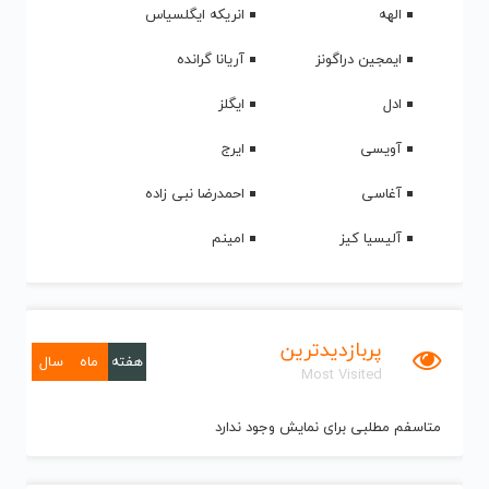
الهه
انریکه ایگلسیاس
ایمجین دراگونز
آریانا گرانده
ادل
ایگلز
آویسی
ایرج
آغاسی
احمدرضا نبی زاده
آلیسیا کیز
امینم
پربازدیدترین
هفته
ماه
سال
Most Visited
متاسفم مطلبی برای نمایش وجود ندارد