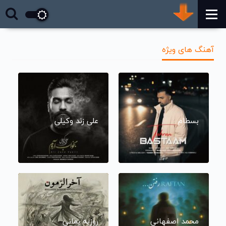
آهنگ های ویژه
بسطام
علی زند وکیلی
محمد اصفهانی
روزبه بمانی