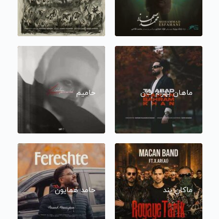
ماهان بهرام خان
حامیم
ماکان بند
حامد همایون