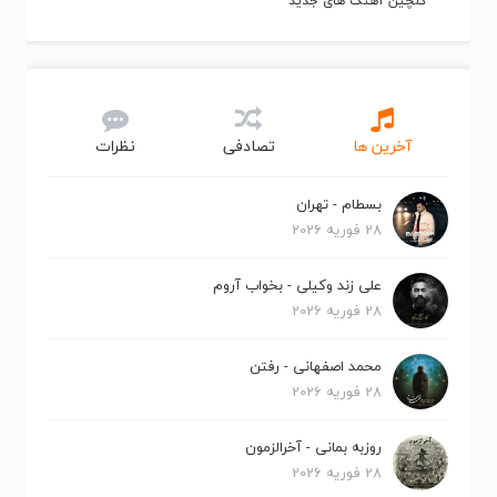
گلچین آهنگ های جدید
آخرین ها
تصادفی
نظرات
بسطام - تهران
28 فوریه 2026
علی زند وکیلی - بخواب آروم
28 فوریه 2026
محمد اصفهانی - رفتن
28 فوریه 2026
روزبه بمانی - آخرالزمون
28 فوریه 2026