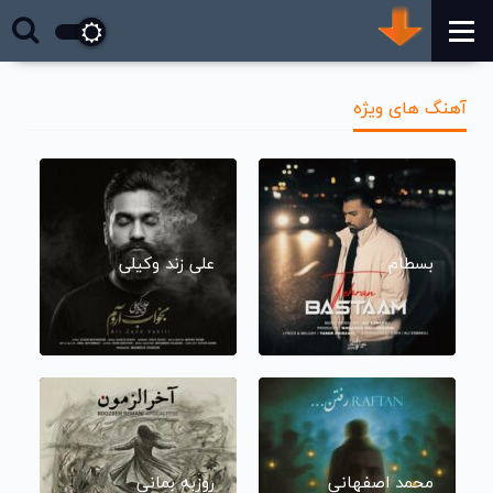
آهنگ های ویژه
بسطام
علی زند وکیلی
محمد اصفهانی
روزبه بمانی