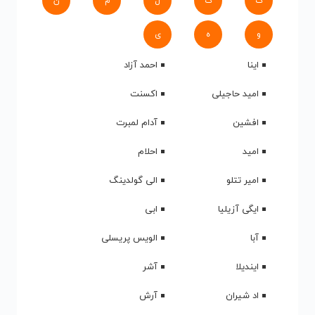
ک
گ
ل
م
ن
و
ه
ی
اینا
احمد آزاد
امید حاجیلی
اکسنت
افشین
آدام لمبرت
امید
احلام
امیر تتلو
الی گولدینگ
ایگی آزیلیا
ابی
آبا
الویس پریسلی
ایندیلا
آشر
اد شیران
آرش