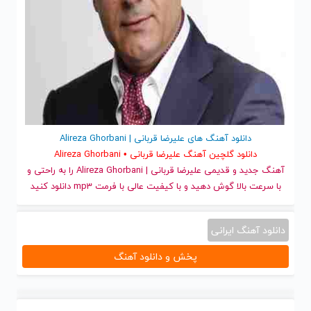
دانلود آهنگ های علیرضا قربانی | Alireza Ghorbani
دانلود گلچین آهنگ علیرضا قربانی • Alireza Ghorbani
آهنگ جدید
و قدیمی علیرضا قربانی | Alireza Ghorbani را به راحتی و
با سرعت بالا گوش دهید و با کیفیت عالی با فرمت mp3 دانلود کنید
دانلود آهنگ ایرانی
پخش و دانلود آهنگ