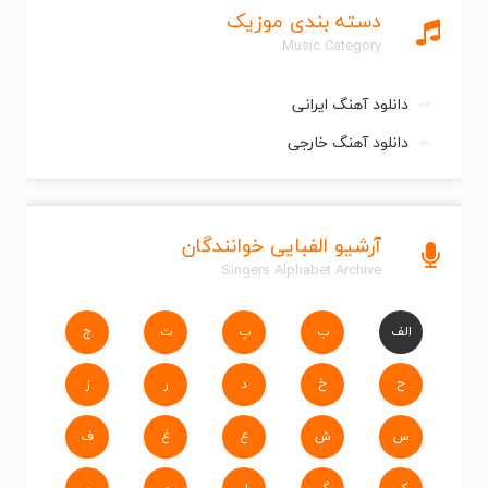
دسته بندی موزیک
Music Category
دانلود آهنگ ایرانی
دانلود آهنگ خارجی
آرشیو الفبایی خوانندگان
Singers Alphabet Archive
الف
ب
پ
ت
ج
ح
خ
د
ر
ز
س
ش
ع
غ
ف