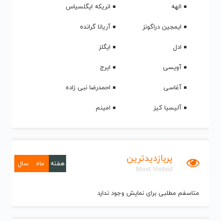
الهه
انریکه ایگلسیاس
ایمجین دراگونز
آریانا گرانده
ادل
ایگلز
آویسی
ایرج
آغاسی
احمدرضا نبی زاده
آلیسیا کیز
امینم
پربازدیدترین
هفته
ماه
سال
Most Visited
متاسفم مطلبی برای نمایش وجود ندارد