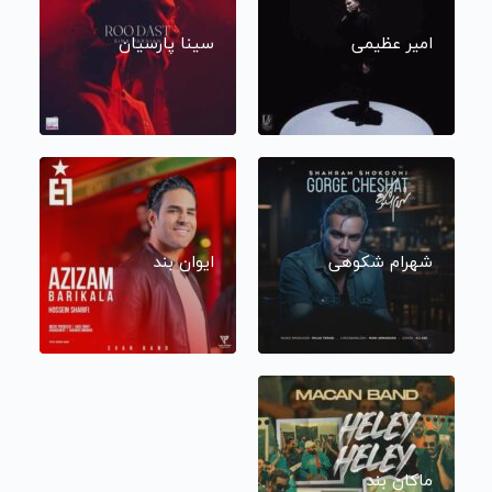
امیر عظیمی
سینا پارسیان
شهرام شکوهی
ایوان بند
ماکان بند