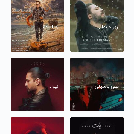
روزبه بمانی
رضا یزدانی
علی یاسینی
نیواد