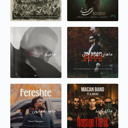
ماهان بهرام خان
حامیم
ماکان بند
حامد همایون