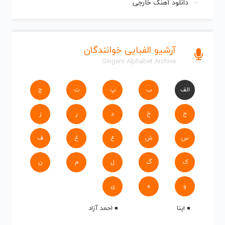
دانلود آهنگ خارجی
آرشیو الفبایی خوانندگان
Singers Alphabet Archive
الف
ب
پ
ت
ج
ح
خ
د
ر
ز
س
ش
ع
غ
ف
ک
گ
ل
م
ن
و
ه
ی
اینا
احمد آزاد