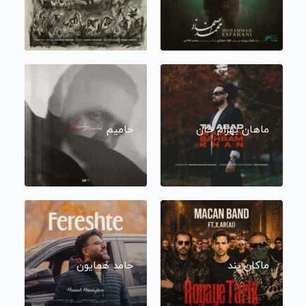
ماهان بهرام خان
حامیم
ماکان بند
حامد همایون