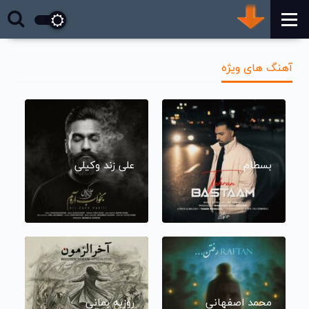
آهنگ های ویژه
بسطام
علی زند وکیلی
محمد اصفهانی
روزبه بمانی