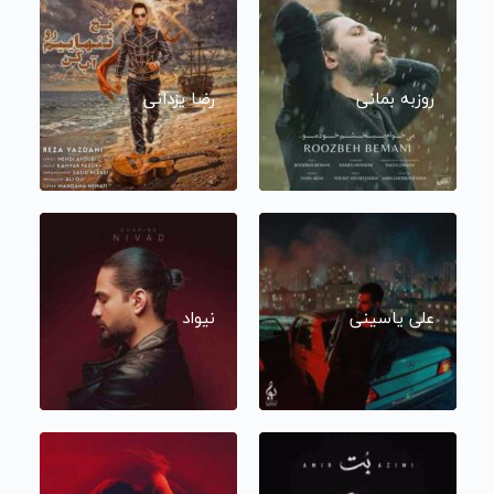
روزبه بمانی
رضا یزدانی
علی یاسینی
نیواد