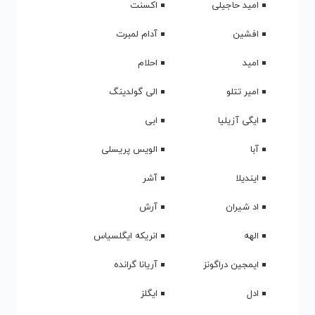
امید حاجیلی
اکسنت
افشین
آدام لمبرت
امید
احلام
امیر تتلو
الی گولدینگ
ایگی آزیلیا
ابی
آبا
الویس پریسلی
ایندیلا
آشر
اد شیران
آرش
الهه
انریکه ایگلسیاس
ایمجین دراگونز
آریانا گرانده
ادل
ایگلز