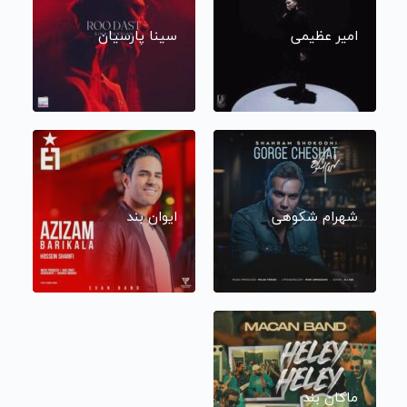
امیر عظیمی
سینا پارسیان
شهرام شکوهی
ایوان بند
ماکان بند