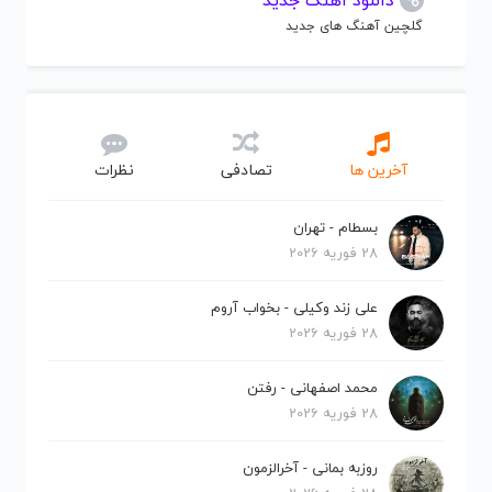
دانلود آهنگ جدید
گلچین آهنگ های جدید
آخرین ها
تصادفی
نظرات
بسطام - تهران
28 فوریه 2026
علی زند وکیلی - بخواب آروم
28 فوریه 2026
محمد اصفهانی - رفتن
28 فوریه 2026
روزبه بمانی - آخرالزمون