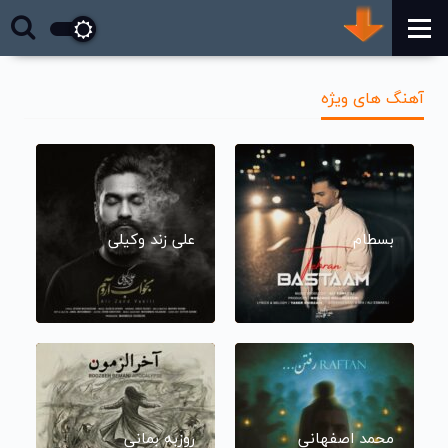
آهنگ های ویژه
بسطام
علی زند وکیلی
محمد اصفهانی
روزبه بمانی