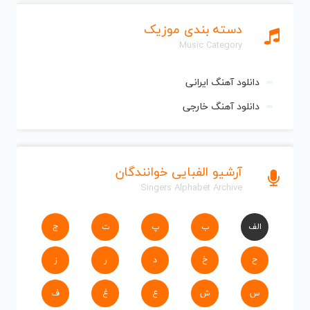
دسته بندی موزیک
Music Category
دانلود آهنگ ایرانی
دانلود آهنگ خارجی
آرشیو الفبایی خوانندگان
Singers Alphabet Archive
الف
ب
پ
ت
ج
ح
خ
د
ر
ز
س
ش
ع
غ
ف