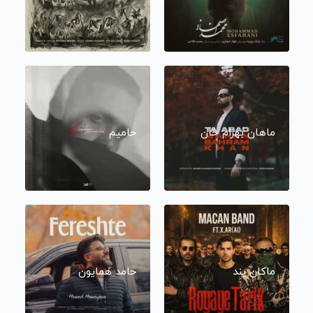
ماهان بهرام خان
حامیم
ماکان بند
حامد همایون