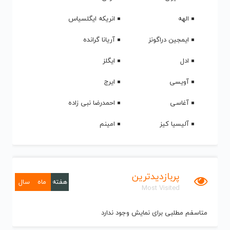
الهه
انریکه ایگلسیاس
ایمجین دراگونز
آریانا گرانده
ادل
ایگلز
آویسی
ایرج
آغاسی
احمدرضا نبی زاده
آلیسیا کیز
امینم
پربازدیدترین
هفته
ماه
سال
Most Visited
متاسفم مطلبی برای نمایش وجود ندارد