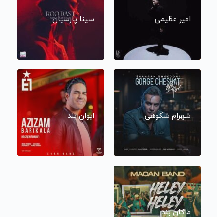
امیر عظیمی
سینا پارسیان
شهرام شکوهی
ایوان بند
ماکان بند