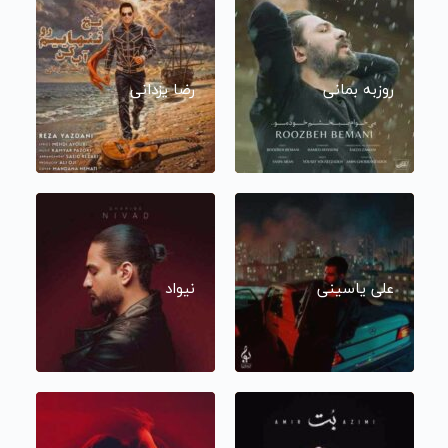
روزبه بمانی
رضا یزدانی
علی یاسینی
نیواد