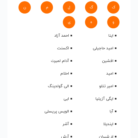
ک
گ
ل
م
ن
و
ه
ی
اینا
احمد آزاد
امید حاجیلی
اکسنت
افشین
آدام لمبرت
امید
احلام
امیر تتلو
الی گولدینگ
ایگی آزیلیا
ابی
آبا
الویس پریسلی
ایندیلا
آشر
اد شیران
آرش