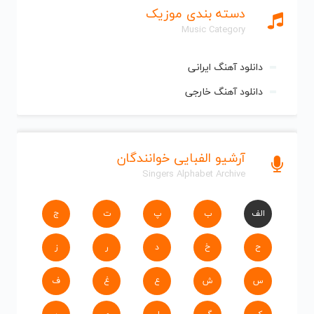
دسته بندی موزیک
Music Category
دانلود آهنگ ایرانی
دانلود آهنگ خارجی
آرشیو الفبایی خوانندگان
Singers Alphabet Archive
الف
ب
پ
ت
ج
ح
خ
د
ر
ز
س
ش
ع
غ
ف