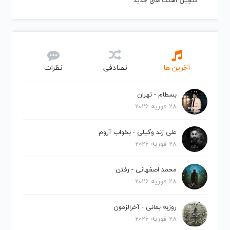
گلچین آهنگ های جدید
آخرین ها
تصادفی
نظرات
بسطام - تهران
28 فوریه 2026
علی زند وکیلی - بخواب آروم
28 فوریه 2026
محمد اصفهانی - رفتن
28 فوریه 2026
روزبه بمانی - آخرالزمون
28 فوریه 2026