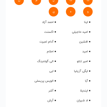
ک
گ
ل
م
ن
و
ه
ی
اینا
احمد آزاد
امید حاجیلی
اکسنت
افشین
آدام لمبرت
امید
احلام
امیر تتلو
الی گولدینگ
ایگی آزیلیا
ابی
آبا
الویس پریسلی
ایندیلا
آشر
اد شیران
آرش