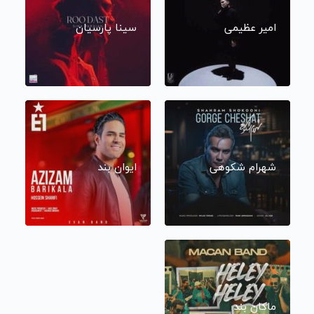
امیر عظیمی
سینا پارسیان
شهرام شکوهی
ایوان بند
ماکان بند