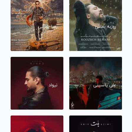
روزبه بمانی
رضا یزدانی
علی یاسینی
نیواد