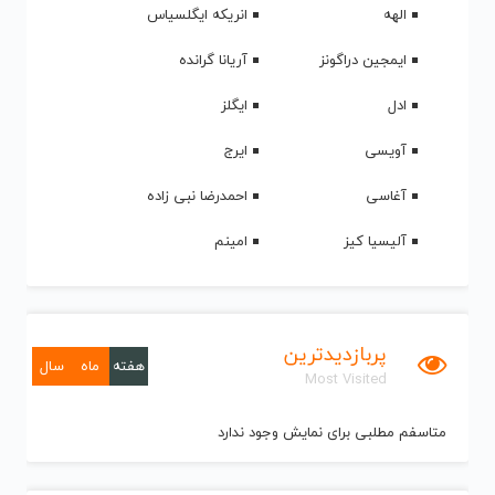
الهه
انریکه ایگلسیاس
ایمجین دراگونز
آریانا گرانده
ادل
ایگلز
آویسی
ایرج
آغاسی
احمدرضا نبی زاده
آلیسیا کیز
امینم
پربازدیدترین
هفته
ماه
سال
Most Visited
متاسفم مطلبی برای نمایش وجود ندارد