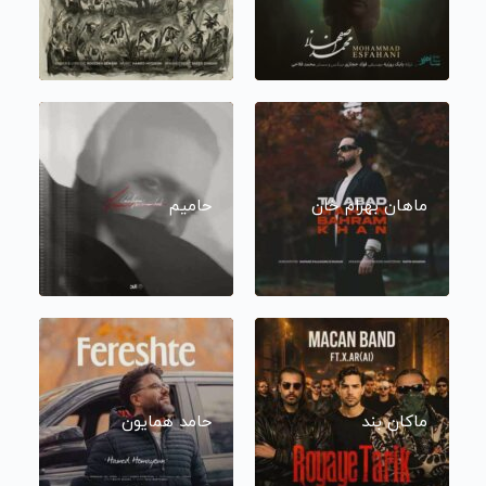
ماهان بهرام خان
حامیم
ماکان بند
حامد همایون