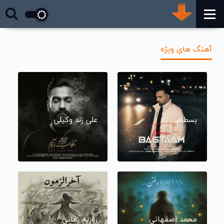
آهنگ های ویژه
بسطام
علی زند وکیلی
محمد اصفهانی
روزبه بمانی