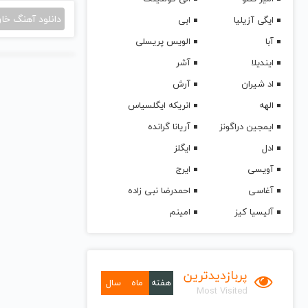
دانلود آهنگ خا
ایگی آزیلیا
ابی
آبا
الویس پریسلی
ایندیلا
آشر
اد شیران
آرش
الهه
انریکه ایگلسیاس
ایمجین دراگونز
آریانا گرانده
ادل
ایگلز
آویسی
ایرج
آغاسی
احمدرضا نبی زاده
آلیسیا کیز
امینم
پربازدیدترین
هفته
ماه
سال
Most Visited