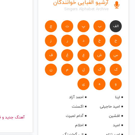
آرشیو الفبایی خوانندگان
Singers Alphabet Archive
الف
ب
پ
ت
ج
ح
خ
د
ر
ز
س
ش
ع
غ
ف
ک
گ
ل
م
ن
و
ه
ی
اینا
احمد آزاد
امید حاجیلی
اکسنت
افشین
آدام لمبرت
آهنگ جدید
امید
احلام
امیر تتلو
الی گولدینگ