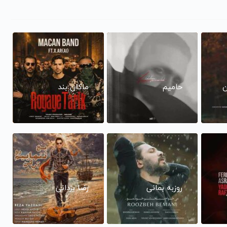
ن
حامیم
ماکان بند
روزبه بمانی
رضا یزدانی