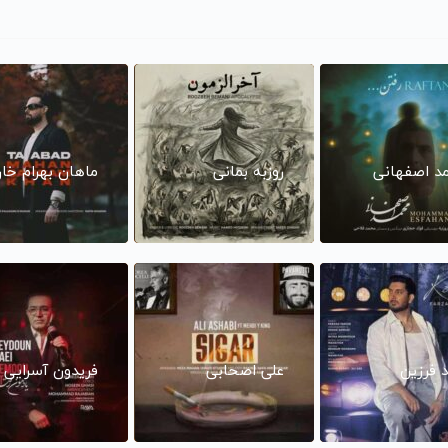
د اصفهانی
روزبه بمانی
ماهان بهرام خا
د فرزین
علی اصحابی
فریدون آسرایی