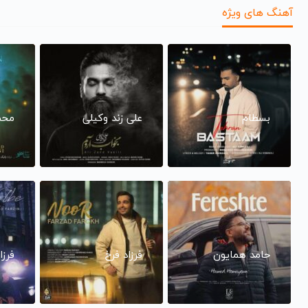
آهنگ های ویژه
بسطام
علی زند وکیلی
محم
حامد همایون
فرزاد فرخ
فرزا