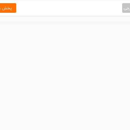
رجی
پخش و 