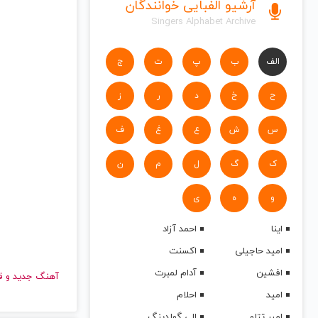
آرشیو الفبایی خوانندگان
Singers Alphabet Archive
الف
ب
پ
ت
ج
ح
خ
د
ر
ز
س
ش
ع
غ
ف
ک
گ
ل
م
ن
و
ه
ی
اینا
احمد آزاد
امید حاجیلی
اکسنت
افشین
آدام لمبرت
آهنگ جدید
امید
احلام
امیر تتلو
الی گولدینگ