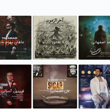
د اصفهانی
روزبه بمانی
ماهان بهرام خا
د فرزین
علی اصحابی
فریدون آسرایی