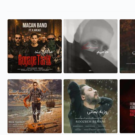
ن
حامیم
ماکان بند
روزبه بمانی
رضا یزدانی