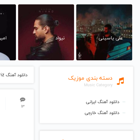
علی یاسینی
نیواد
امی
دانلود آهنگ Dastgah Mahur Neyriz از Sima Bina سیما بینا
دسته بندی موزیک
Music Category
دانلود آهنگ ایرانی
13
دانلود آهنگ خارجی