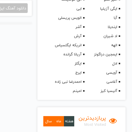
دانلود آهنگ ایرا
ایگی آزیلیا
ابی
آبا
الویس پریسلی
ایندیلا
آشر
اد شیران
آرش
الهه
انریکه ایگلسیاس
ایمجین دراگونز
آریانا گرانده
ادل
ایگلز
آویسی
ایرج
آغاسی
احمدرضا نبی زاده
آلیسیا کیز
امینم
پربازدیدترین
هفته
ماه
سال
Most Visited