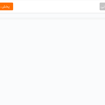
نی
پخش و 