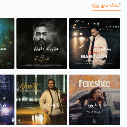
آهنگ های ویژه
بسطام
علی زند وکیلی
محم
حامد همایون
فرزاد فرخ
فرزا