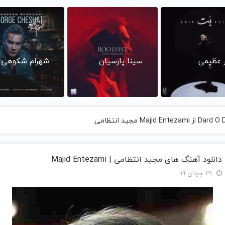
ر عظیمی
سینا پارسیان
شهرام شکوهی
دانلود آهنگ های مجید انتظامی | Majid Entezami
29 جولای 19