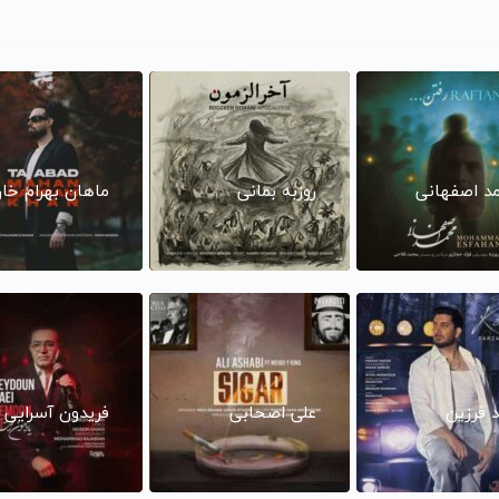
د اصفهانی
روزبه بمانی
ماهان بهرام خا
د فرزین
علی اصحابی
فریدون آسرایی