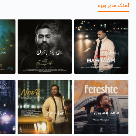
آهنگ های ویژه
بسطام
علی زند وکیلی
محم
حامد همایون
فرزاد فرخ
فرزا