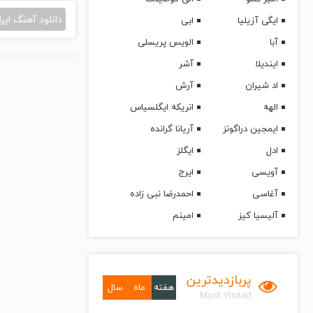
دانلود آهنگ ایرا
ایگی آزیلیا
ابی
آبا
الویس پریسلی
ایندیلا
آشر
اد شیران
آرش
الهه
انریکه ایگلسیاس
ایمجین دراگونز
آریانا گرانده
ادل
ایگلز
آویسی
ایرج
آغاسی
احمدرضا نبی زاده
آلیسیا کیز
امینم
پربازدیدترین
هفته
ماه
سال
Most Visited