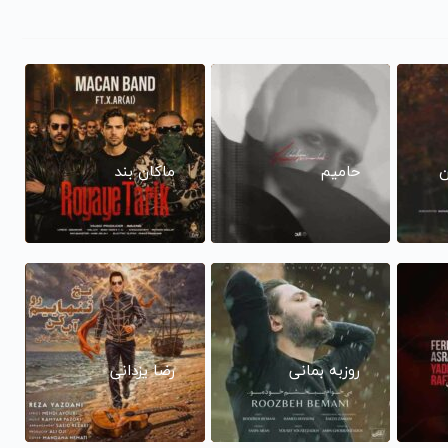
ن
حامیم
ماکان بند
روزبه بمانی
رضا یزدانی