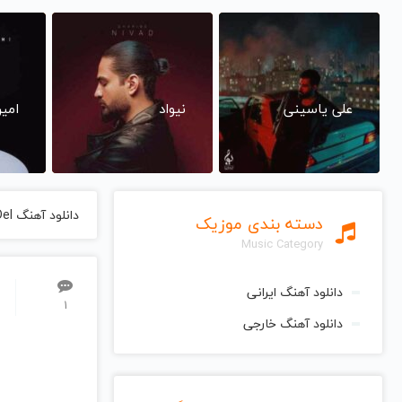
علی یاسینی
نیواد
امی
دانلود آهنگ Dard O Del از Majid Entezami مجید انتظامی
دسته بندی موزیک
Music Category
دانلود آهنگ ایرانی
1
دانلود آهنگ خارجی