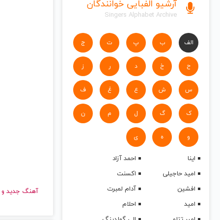
آرشیو الفبایی خوانندگان
Singers Alphabet Archive
الف
ب
پ
ت
ج
ح
خ
د
ر
ز
س
ش
ع
غ
ف
ک
گ
ل
م
ن
و
ه
ی
اینا
احمد آزاد
امید حاجیلی
اکسنت
افشین
آدام لمبرت
آهنگ جدید
امید
احلام
امیر تتلو
الی گولدینگ