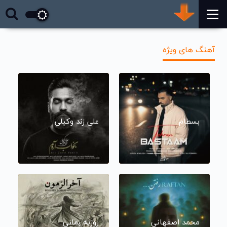
آهنگ های ویژه
بسطام
علی زند وکیلی
محمد اصفهانی
روزبه بمانی