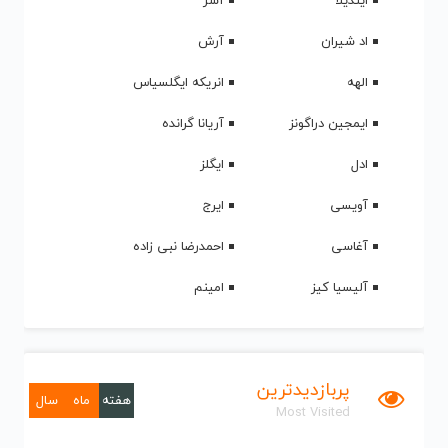
ایندیلا
آشر
اد شیران
آرش
الهه
انریکه ایگلسیاس
ایمجین دراگونز
آریانا گرانده
ادل
ایگلز
آویسی
ایرج
آغاسی
احمدرضا نبی زاده
آلیسیا کیز
امینم
پربازدیدترین
هفته
ماه
سال
Most Visited