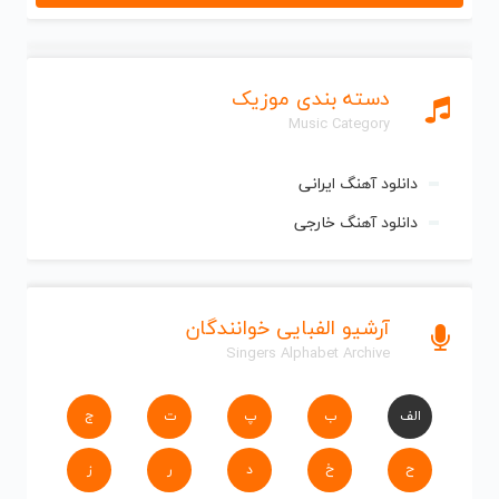
دسته بندی موزیک
Music Category
دانلود آهنگ ایرانی
دانلود آهنگ خارجی
آرشیو الفبایی خوانندگان
Singers Alphabet Archive
الف
ب
پ
ت
ج
ح
خ
د
ر
ز