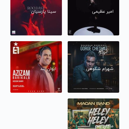
امیر عظیمی
سینا پارسیان
شهرام شکوهی
ایوان بند
ماکان بند