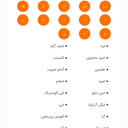
س
ش
ع
غ
ف
ک
گ
ل
م
ن
و
ه
ی
اینا
احمد آزاد
امید حاجیلی
اکسنت
افشین
آدام لمبرت
امید
احلام
امیر تتلو
الی گولدینگ
ایگی آزیلیا
ابی
آبا
الویس پریسلی