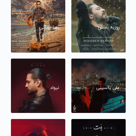
روزبه بمانی
رضا یزدانی
علی یاسینی
نیواد