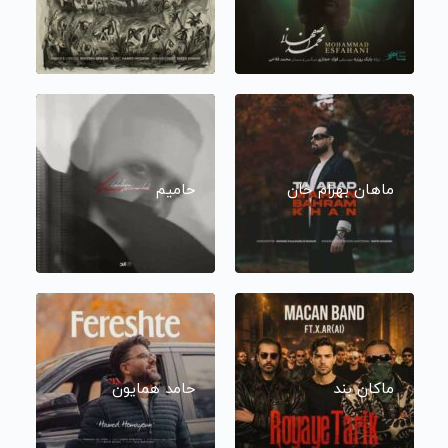
ماهان بهرام خان
حامیم
ماکان بند
حامد همایون