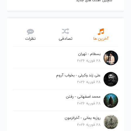
گلچین آهنگ های جدید
آخرین ها
تصادفی
نظرات
بسطام - تهران
28 فوریه 2026
علی زند وکیلی - بخواب آروم
28 فوریه 2026
محمد اصفهانی - رفتن
28 فوریه 2026
روزبه بمانی - آخرالزمون
28 فوریه 2026