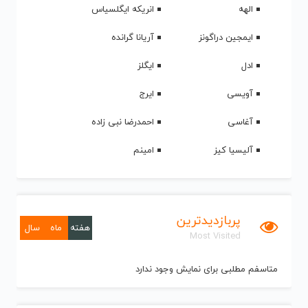
الهه
انریکه ایگلسیاس
ایمجین دراگونز
آریانا گرانده
ادل
ایگلز
آویسی
ایرج
آغاسی
احمدرضا نبی زاده
آلیسیا کیز
امینم
پربازدیدترین
هفته
ماه
سال
Most Visited
متاسفم مطلبی برای نمایش وجود ندارد