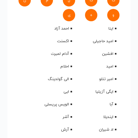
ک
گ
ل
م
ن
و
ه
ی
اینا
احمد آزاد
امید حاجیلی
اکسنت
افشین
آدام لمبرت
امید
احلام
امیر تتلو
الی گولدینگ
ایگی آزیلیا
ابی
آبا
الویس پریسلی
ایندیلا
آشر
اد شیران
آرش