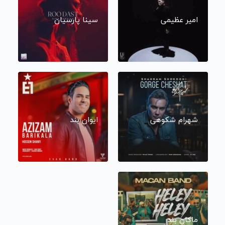
امیر عظیمی
سینا پارسیان
شهرام شکوهی
ایوان بند
ماکان بند