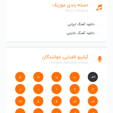
دسته بندی موزیک
Music Category
دانلود آهنگ ایرانی
دانلود آهنگ خارجی
آرشیو الفبایی خوانندگان
Singers Alphabet Archive
الف
ب
پ
ت
ج
ح
خ
د
ر
ز
س
ش
ع
غ
ف