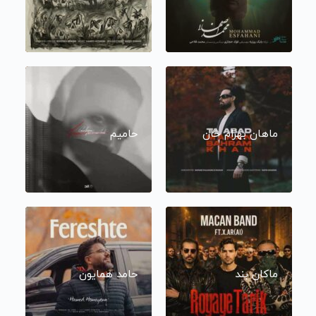
ماهان بهرام خان
حامیم
ماکان بند
حامد همایون