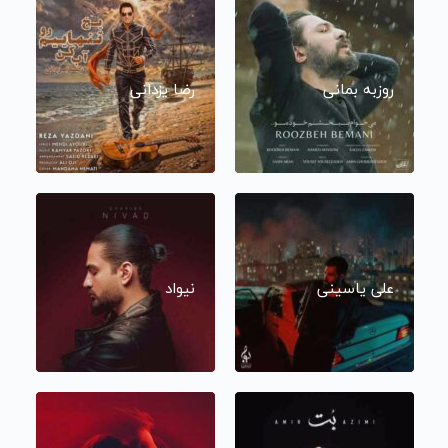
روزبه بمانی
رضا یزدانی
علی یاسینی
نیواد