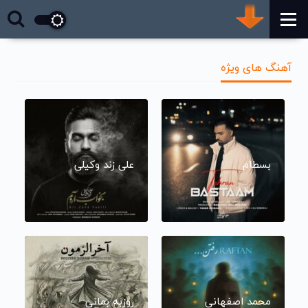
آهنگ های ویژه
بسطام
علی زند وکیلی
محمد اصفهانی
روزبه بمانی